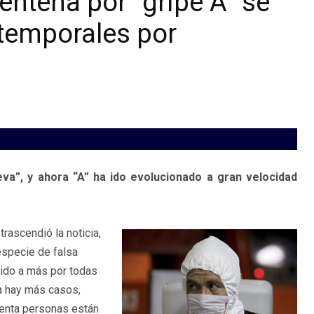
entena por “gripe A” se
temporales por
va”, y ahora “A” ha ido evolucionado a gran velocidad
rascendió la noticia,
especie de falsa
a ido a más por todas
a hay más casos,
enta personas están