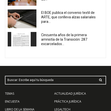
El BOE publica el convenio textil de
ARTE, que conlleva alzas salariales
para...
Cincuenta años de la primera
amnistía de la Transición: 287
excarcelados...
Buscar: Escribe aquí tu búsqueda
TEMAS
ACTUALIDAD JURÍDICA
ENCUESTA
PRÁCTICA JURÍDICA
LIBRO DE LA SEMANA
LEGALTECH