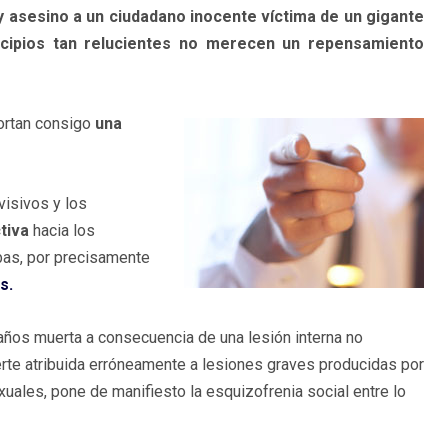
y asesino a un ciudadano inocente víctima de un gigante
ncipios tan relucientes no merecen un repensamiento
ortan consigo
una
visivos y los
ctiva
hacia los
bas, por precisamente
s.
 años muerta a consecuencia de una lesión interna no
erte atribuida erróneamente a lesiones graves producidas por
ales, pone de manifiesto la esquizofrenia social entre lo