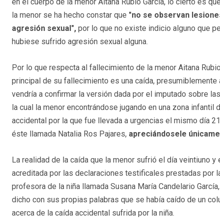
en el cuerpo de la menor Aitana Rubio García, lo cierto es q
la menor se ha hecho constar que
"no se observan lesiones
agresión sexual",
por lo que no existe indicio alguno que pe
hubiese sufrido agresión sexual alguna.
Por lo que respecta al fallecimiento de la menor Aitana Rubi
principal de su fallecimiento es una caída, presumiblemente 
vendría a confirmar la versión dada por el imputado sobre l
la cual la menor encontrándose jugando en una zona infantil d
accidental por la que fue llevada a urgencias el mismo día 
éste llamada Natalia Ros Pajares,
apreciándosele únicame
La realidad de la caída que la menor sufrió el día veintiuno 
acreditada por las declaraciones testificales prestadas por l
profesora de la niña llamada Susana María Candelario García
dicho con sus propias palabras que se había caído de un col
acerca de la caída accidental sufrida por la niña.