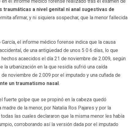
ue en el informe médico forense realizado tras el examen de
 traumáticas a nivel genital ni anal sugestivas de
rmita afirmar, y ni siquiera sospechar, que la menor fallecida
o García, el informe médico forense indica que la causa
accidental, de una antigüedad de unos 5 0 6 días, lo que
as hechos acaecidos el día 21 de noviembre de 2.009, según
e la urbanización en la que residía sufrió una caída
21 de noviembre de 2.009 por el imputado y una cuñada de
nte un traumatismo nasal
.
y el fuerte golpe que se propinó en la cabeza quedó
a madre de la menor, por Natalia Ros Pajares y por la
, todas las cuales declararon que la misma menor les había
umpio, corroborando así la versión dada por el imputado