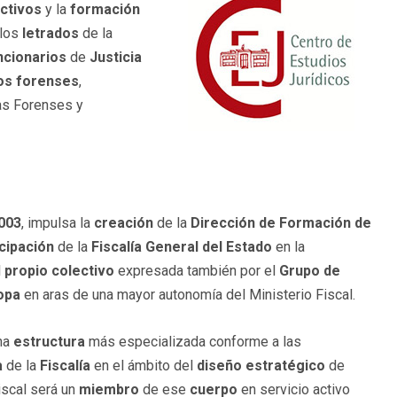
ctivos
y la
formación
 los
letrados
de la
ncionarios
de
Justicia
os
forenses
,
as Forenses y
003
, impulsa la
creación
de la
Dirección de Formación de
icipación
de la
Fiscalía General del Estado
en la
l
propio
colectivo
expresada también por el
Grupo de
opa
en aras de una mayor autonomía del Ministerio Fiscal.
na
estructura
más especializada conforme a las
a
de la
Fiscalía
en el ámbito del
diseño estratégico
de
Fiscal será un
miembro
de ese
cuerpo
en servicio activo