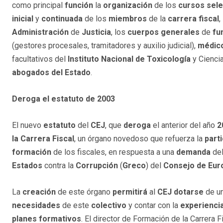
como principal
función
la
organización
de los
cursos sele
inicial
y
continuada
de los
miembros
de la
carrera fiscal
,
Administración
de
Justicia
, los
cuerpos generales
de
fu
(gestores procesales, tramitadores y auxilio judicial),
médic
facultativos del
Instituto Nacional de Toxicología
y Cienci
abogados del Estado
.
Deroga el estatuto de 2003
El nuevo
estatuto
del
CEJ
, que
deroga
el anterior del año
2
la Carrera Fiscal
, un órgano novedoso que refuerza la
part
formación
de los fiscales, en respuesta a una
demanda
de
Estados
contra la
Corrupción
(
Greco
) del
Consejo de Eur
La
creación
de este órgano
permitirá
al
CEJ
dotarse
de u
necesidades
de este
colectivo
y contar con la
experienci
planes formativos
. El director de Formación de la Carrera 