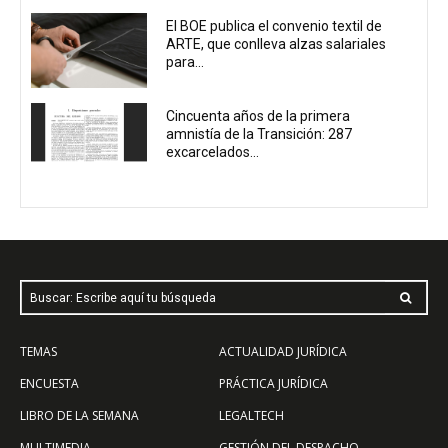
El BOE publica el convenio textil de
ARTE, que conlleva alzas salariales
para...
Cincuenta años de la primera
amnistía de la Transición: 287
excarcelados...
Buscar: Escribe aquí tu búsqueda
TEMAS
ACTUALIDAD JURÍDICA
ENCUESTA
PRÁCTICA JURÍDICA
LIBRO DE LA SEMANA
LEGALTECH
MULTIMEDIA
GESTIÓN DEL DESPACHO