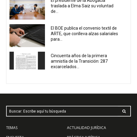
El presidente de la Abogacía
traslada a Elma Saiz su voluntad
de...
El BOE publica el convenio textil de
ARTE, que conlleva alzas salariales
para...
Cincuenta años de la primera
amnistía de la Transición: 287
excarcelados...
Buscar: Escribe aquí tu búsqueda
TEMAS
ACTUALIDAD JURÍDICA