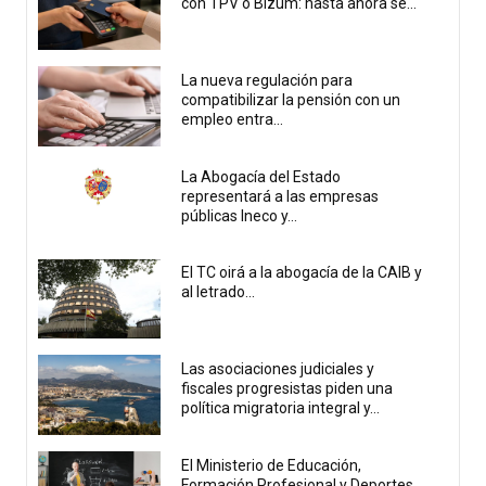
con TPV o Bizum: hasta ahora se...
La nueva regulación para
compatibilizar la pensión con un
empleo entra...
La Abogacía del Estado
representará a las empresas
públicas Ineco y...
El TC oirá a la abogacía de la CAIB y
al letrado...
Las asociaciones judiciales y
fiscales progresistas piden una
política migratoria integral y...
El Ministerio de Educación,
Formación Profesional y Deportes