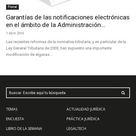
Fiscal
Garantías de las notificaciones electrónicas
en el ámbito de la Administración...
1 abril 2016
Las recientes reformas de la normativa tributaria, y en particular de la
Ley General Tributaria de 2003, han supuesto una importante
modificación de algunas...
Buscar: Escribe aquí tu búsqueda
TEMAS
ACTUALIDAD JURÍDICA
ENCUESTA
PRÁCTICA JURÍDICA
LIBRO DE LA SEMANA
LEGALTECH