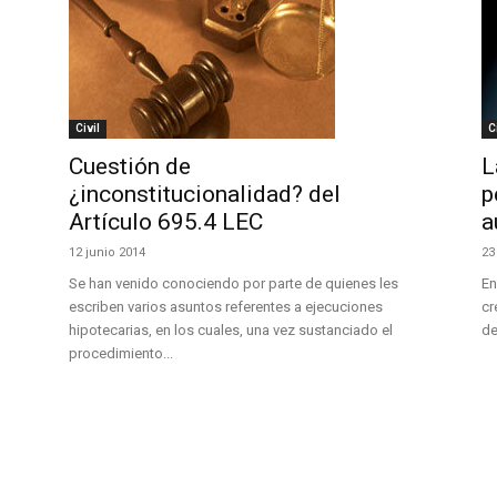
Civil
C
Cuestión de
L
¿inconstitucionalidad? del
p
Artículo 695.4 LEC
a
12 junio 2014
23
Se han venido conociendo por parte de quienes les
En
escriben varios asuntos referentes a ejecuciones
cr
hipotecarias, en los cuales, una vez sustanciado el
de
procedimiento...