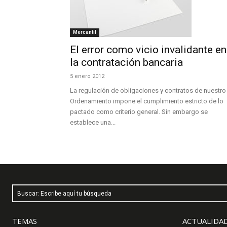
Mercantil
El error como vicio invalidante en
la contratación bancaria
5 enero 2012
La regulación de obligaciones y contratos de nuestro
Ordenamiento impone el cumplimiento estricto de lo
pactado como criterio general. Sin embargo se
establece una...
Buscar: Escribe aquí tu búsqueda
TEMAS
ACTUALIDAD