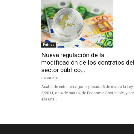
Público
Nueva regulación de la
modificación de los contratos de
sector público...
6 abril 2011
Acaba de entrar en vigor el pasado 6 de marzo la Ley
2/2011, de 4 de marzo, de Economía Sostenible, y co
ella una...