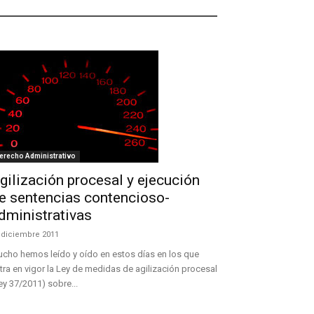
erecho Administrativo
gilización procesal y ejecución
e sentencias contencioso-
dministrativas
 diciembre 2011
cho hemos leído y oído en estos días en los que
tra en vigor la Ley de medidas de agilización procesal
ey 37/2011) sobre...