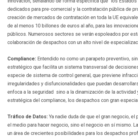
innovación, señalando de forma específica que "los Estado
dedicados para pre-comercial y la contratación pública de pro
creación de mercados de contratación en toda la UE equivale
de al menos 10 billones de euros al año, para las innovacione
públicos. Numerosos sectores se verán espoleados por esta 
colaboración de despachos con un alto nivel de especializac
Compliance:
Entendido no como un parapeto preventivo, si
estratégico que facilita un sistema transversal de decisiones
especie de sistema de control general, que previene infracci
irregularidades y disfuncionalidades que puedan desarrollar
enfoca a la seguridad sino a la dinamización de la actividad y
estratégica del compliance, los despachos con gran especial
Tráfico de Datos:
Ya nadie duda de que el gran negocio, el 
el medio para hacer negocio, sino el negocio en sí mismo. L
un área de crecientes posibilidades para los despachos pro