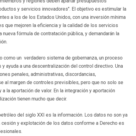
s miembros y regiones deben apartar presupuestos
ductos y servicios innovadores". El objetivo es estimular la
ntes a los de los Estados Unidos, con una inversión mínima
s que mejoren la eficiencia y la calidad de los servicios
nueva fórmula de contratación pública, y demandarán la
ión.
no como un verdadero sistema de gobernanza, un proceso
 y ayuda a una descentralización del control directivo. Una
ones penales, administrativas, discordancias,
se al margen de controles previsibles, pero que no solo se
 a la aportación de valor. En la integración y aportación
ización tienen mucho que decir.
petróleo del siglo XXI es la información. Los datos no son ya
a cesión y explotación de los datos conforme a Derecho es
fesionales.