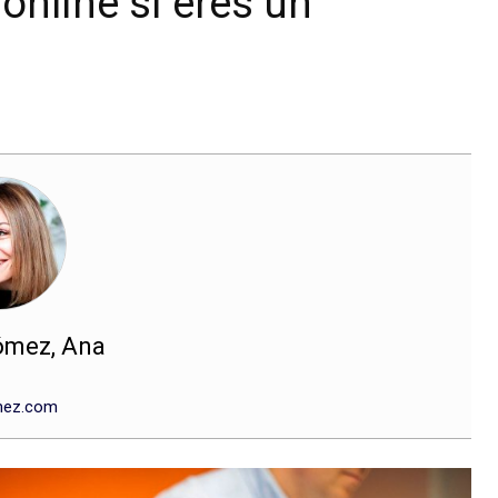
online si eres un
ómez, Ana
ez.com