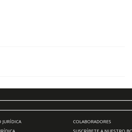
 JURÍDICA
COLABORADORES
URÍDICA
SUSCRÍBETE A NUESTRO B