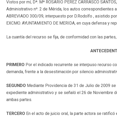
Vistos por mí, Dª. Mª ROSARIO PEREZ CARRASCO SANTOS, M
Administrativo nº. 2 de Mérida, los autos correspondiente
ABREVIADO 300/09, interpuesto por D.Rodolfo , asistido por 
EXCMO. AYUNTAMIENTO DE MERIDA, en cuya defensa y repres
La cuantía del recurso se fija, de conformidad con las parte
ANTECEDENT
PRIMERO
Por el indicado recurrente se interpuso recurso c
demanda, frente a la desestimación por silencio administrativo
SEGUNDO
Mediante Providencia de 31 de Julio de 2009 se ad
expediente administrativo y se señaló el 26 de Noviembre de
ambas partes.
TERCERO
En el acto de juicio oral, la parte actora se ratifi