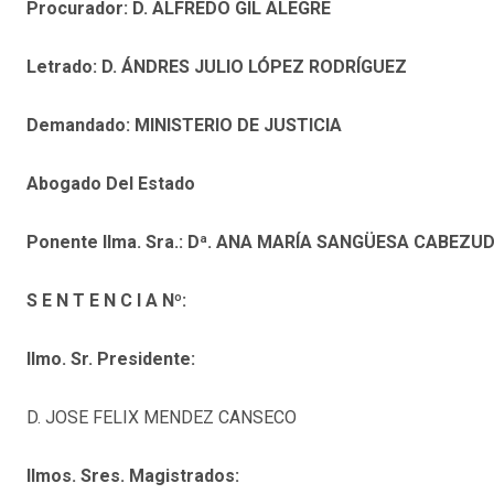
Procurador:
D. ALFREDO GIL ALEGRE
Letrado:
D. ÁNDRES JULIO LÓPEZ RODRÍGUEZ
Demandado:
MINISTERIO DE JUSTICIA
Abogado Del Estado
Ponente IIma. Sra.:
Dª. ANA MARÍA SANGÜESA CABEZU
S E N T E N C I A Nº:
IImo. Sr. Presidente:
D. JOSE FELIX MENDEZ CANSECO
Ilmos. Sres. Magistrados: