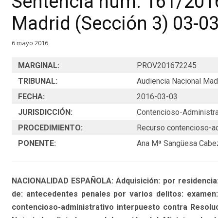
Sentencia núm. 161/201
Madrid (Sección 3) 03-0
6 mayo 2016
MARGINAL:
PROV201672245
TRIBUNAL:
Audiencia Nacional Mad
FECHA:
2016-03-03
JURISDICCIÓN:
Contencioso-Administra
PROCEDIMIENTO:
Recurso contencioso-ad
PONENTE:
Ana Mª Sangüesa Cabe
NACIONALIDAD ESPAÑOLA: Adquisición: por residencia: d
de: antecedentes penales por varios delitos: examen
contencioso-administrativo interpuesto contra Resoluc