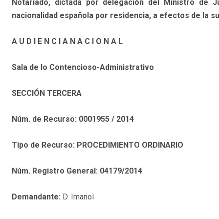
Notariado, dictada por delegación del Ministro de J
nacionalidad española por residencia, a efectos de la su
A U D I E N C I A N A C I O N A L
Sala de lo Contencioso-Administrativo
SECCIÓN TERCERA
Núm. de Recurso:
0001955
/
2014
Tipo de Recurso:
PROCEDIMIENTO ORDINARIO
Núm. Registro General:
04179/2014
Demandante:
D. Imanol