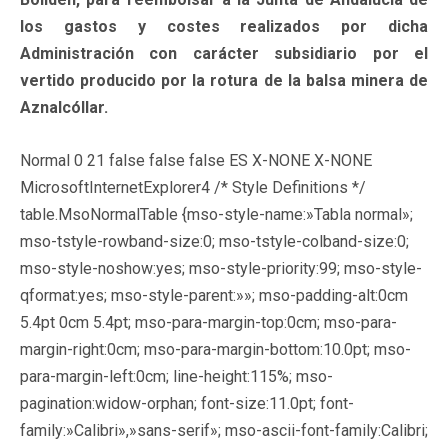
los gastos y costes realizados por dicha
Administración con carácter subsidiario por el
vertido producido por la rotura de la balsa minera de
Aznalcóllar.
Normal 0 21 false false false ES X-NONE X-NONE
MicrosoftInternetExplorer4
/* Style Definitions */
table.MsoNormalTable {mso-style-name:»Tabla normal»;
mso-tstyle-rowband-size:0; mso-tstyle-colband-size:0;
mso-style-noshow:yes; mso-style-priority:99; mso-style-
qformat:yes; mso-style-parent:»»; mso-padding-alt:0cm
5.4pt 0cm 5.4pt; mso-para-margin-top:0cm; mso-para-
margin-right:0cm; mso-para-margin-bottom:10.0pt; mso-
para-margin-left:0cm; line-height:115%; mso-
pagination:widow-orphan; font-size:11.0pt; font-
family:»Calibri»,»sans-serif»; mso-ascii-font-family:Calibri;