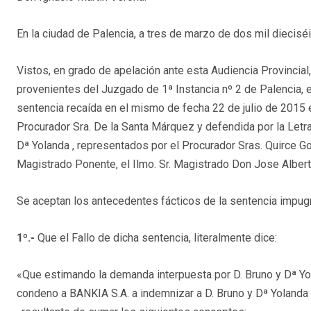
En la ciudad de Palencia, a tres de marzo de dos mil dieciséi
Vistos, en grado de apelación ante esta Audiencia Provincial
provenientes del Juzgado de 1ª Instancia nº 2 de Palencia, e
sentencia recaída en el mismo de fecha 22 de julio de 2015
Procurador Sra. De la Santa Márquez y defendida por la Let
Dª Yolanda , representados por el Procurador Sras. Quirce Go
Magistrado Ponente, el Ilmo. Sr. Magistrado Don Jose Albert
Se aceptan los antecedentes fácticos de la sentencia impug
1º.-
Que el Fallo de dicha sentencia, literalmente dice:
«Que estimando la demanda interpuesta por D. Bruno y Dª Y
condeno a BANKIA S.A. a indemnizar a D. Bruno y Dª Yolanda 