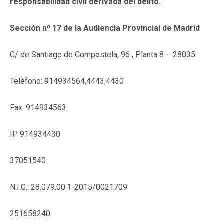
responsabilidad civil derivada del delito.
Sección nº 17 de la Audiencia Provincial de Madrid
C/ de Santiago de Compostela, 96 , Planta 8 – 28035
Teléfono: 914934564,4443,4430
Fax: 914934563
IP 914934430
37051540
N.I.G.: 28.079.00.1-2015/0021709
251658240