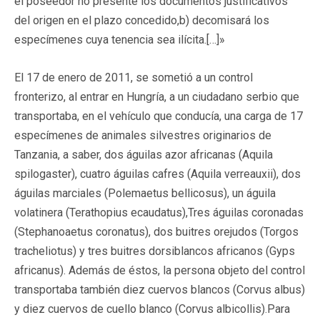
el poseedor no presente los documentos justificativos
del origen en el plazo concedido,b) decomisará los
especímenes cuya tenencia sea ilícita.[…]»
El 17 de enero de 2011, se sometió a un control
fronterizo, al entrar en Hungría, a un ciudadano serbio que
transportaba, en el vehículo que conducía, una carga de 17
especímenes de animales silvestres originarios de
Tanzania, a saber, dos águilas azor africanas (Aquila
spilogaster), cuatro águilas cafres (Aquila verreauxii), dos
águilas marciales (Polemaetus bellicosus), un águila
volatinera (Terathopius ecaudatus),Tres águilas coronadas
(Stephanoaetus coronatus), dos buitres orejudos (Torgos
tracheliotus) y tres buitres dorsiblancos africanos (Gyps
africanus). Además de éstos, la persona objeto del control
transportaba también diez cuervos blancos (Corvus albus)
y diez cuervos de cuello blanco (Corvus albicollis).Para