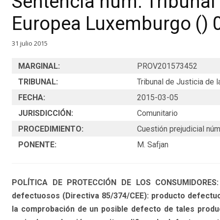
Sentencia núm. Tribunal 
Europea Luxemburgo () 
31 julio 2015
MARGINAL:
PROV201573452
TRIBUNAL:
Tribunal de Justicia de
FECHA:
2015-03-05
JURISDICCIÓN:
Comunitario
PROCEDIMIENTO:
Cuestión prejudicial núm
PONENTE:
M. Safjan
POLÍTICA DE PROTECCIÓN DE LOS CONSUMIDORES: re
defectuosos (Directiva 85/374/CEE): producto defectuo
la comprobación de un posible defecto de tales prod