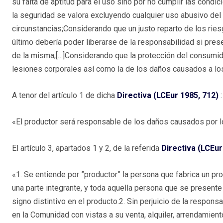
su falta de aptitud para el uso sino por no cumplir las condi
la seguridad se valora excluyendo cualquier uso abusivo del
circunstancias;Considerando que un justo reparto de los ries
último debería poder liberarse de la responsabilidad si pre
de la misma;[…]Considerando que la protección del consumid
lesiones corporales así como la de los daños causados a los
A tenor del artículo 1 de dicha
Directiva (LCEur 1985, 712)
:
«El productor será responsable de los daños causados por 
El artículo 3, apartados 1 y 2, de la referida
Directiva (LCEur
«1. Se entiende por ”productor” la persona que fabrica un p
una parte integrante, y toda aquella persona que se present
signo distintivo en el producto.2. Sin perjuicio de la respon
en la Comunidad con vistas a su venta, alquiler, arrendamiento