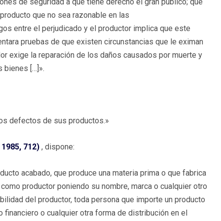
ciones de seguridad a que tiene derecho el gran público; que
 producto que no sea razonable en las
gos entre el perjudicado y el productor implica que este
sentara pruebas de que existen circunstancias que le eximan
or exige la reparación de los daños causados por muerte y
 bienes […]».
los defectos de sus productos.»
 1985, 712)
, dispone:
roducto acabado, que produce una materia prima o que fabrica
e como productor poniendo su nombre, marca o cualquier otro
sabilidad del productor, toda persona que importe un producto
 financiero o cualquier otra forma de distribución en el