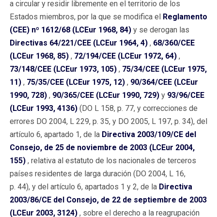
a circular y residir libremente en el territorio de los
Estados miembros, por la que se modifica el
Reglamento
(CEE) nº 1612/68 (LCEur 1968, 84)
y se derogan las
Directivas 64/221/CEE (LCEur 1964, 4)
,
68/360/CEE
(LCEur 1968, 85)
,
72/194/CEE (LCEur 1972, 64)
,
73/148/CEE (LCEur 1973, 105)
,
75/34/CEE (LCEur 1975,
11)
,
75/35/CEE (LCEur 1975, 12)
,
90/364/CEE (LCEur
1990, 728)
,
90/365/CEE (LCEur 1990, 729)
y
93/96/CEE
(LCEur 1993, 4136)
(DO L 158, p. 77, y correcciones de
errores DO 2004, L 229, p. 35, y DO 2005, L 197, p. 34), del
artículo 6, apartado 1, de la
Directiva 2003/109/CE del
Consejo, de 25 de noviembre de 2003 (LCEur 2004,
155)
, relativa al estatuto de los nacionales de terceros
países residentes de larga duración (DO 2004, L 16,
p. 44), y del artículo 6, apartados 1 y 2, de la
Directiva
2003/86/CE del Consejo, de 22 de septiembre de 2003
(LCEur 2003, 3124)
, sobre el derecho a la reagrupación