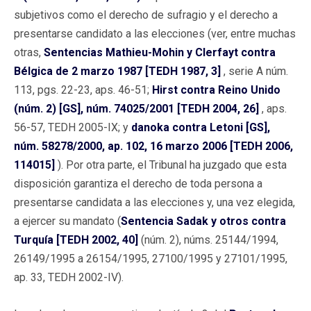
subjetivos como el derecho de sufragio y el derecho a
presentarse candidato a las elecciones (ver, entre muchas
otras,
Sentencias Mathieu-Mohin y Clerfayt contra
Bélgica de 2 marzo 1987 [TEDH 1987, 3]
, serie A núm.
113, pgs. 22-23, aps. 46-51;
Hirst contra Reino Unido
(núm. 2) [GS], núm. 74025/2001 [TEDH 2004, 26]
, aps.
56-57, TEDH 2005-IX; y
danoka contra Letoni [GS],
núm. 58278/2000, ap. 102, 16 marzo 2006 [TEDH 2006,
114015]
). Por otra parte, el Tribunal ha juzgado que esta
disposición garantiza el derecho de toda persona a
presentarse candidata a las elecciones y, una vez elegida,
a ejercer su mandato (
Sentencia Sadak y otros contra
Turquía [TEDH 2002, 40]
(núm. 2), núms. 25144/1994,
26149/1995 a 26154/1995, 27100/1995 y 27101/1995,
ap. 33, TEDH 2002-IV).