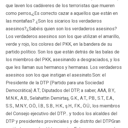
que laven los cadáveres de los terroristas que mueren
como perros,¿Es correcto cazar a aquellos que están en
las montañas? ¿Son los sicarios los verdaderos
asesinos?¿Sabéis quien son los verdaderos asesinos?
Los verdaderos asesinos son los que utilizan el amarillo,
verde y rojo, los colores del PKK, en la bandera de su
partido político. Son los que están detrás de las balas de
los miembros del PKK, asesinando a desgraciados, y los
que les llaman sus hermanos y hermanas. Los verdaderos
asesinos son los que instigan el asesinato.Son: el
Presidente de la DTP (Partido para una Sociedad
Democrática) A.T; Diputados del DTP, a saber, AAA, B.Y.,
M.N.K., A.B., Selahattin Demirtaş, G.K., A.T., P.B., S.T., E.A.,
S.S., M.N.Y., O.Ö., İ.B., S.B., H.K., ş.H., F.K., Ö.Ü.; los miembros
del Consejo ejecutivo del DTP… y todos los alcaldes del
DTP y presidentes provinciales y de distrito del DTP.Gran