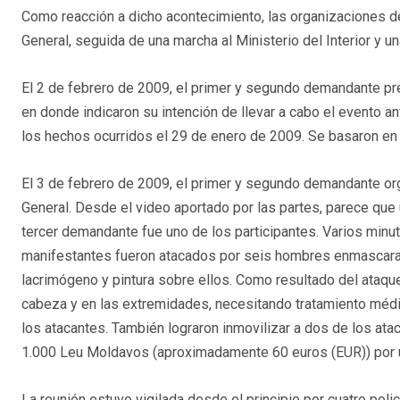
Como reacción a dicho acontecimiento, las organizaciones d
General, seguida de una marcha al Ministerio del Interior y u
El 2 de febrero de 2009, el primer y segundo demandante pre
en donde indicaron su intención de llevar a cabo el evento a
los hechos ocurridos el 29 de enero de 2009. Se basaron en el
El 3 de febrero de 2009, el primer y segundo demandante org
General. Desde el video aportado por las partes, parece que 
tercer demandante fue uno de los participantes. Varios minut
manifestantes fueron atacados por seis hombres enmascarad
lacrimógeno y pintura sobre ellos. Como resultado del ataqu
cabeza y en las extremidades, necesitando tratamiento médi
los atacantes. También lograron inmovilizar a dos de los ata
1.000 Leu Moldavos (aproximadamente 60 euros (EUR)) por u
La reunión estuvo vigilada desde el principio por cuatro pol