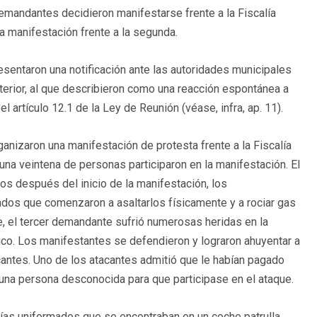
emandantes decidieron manifestarse frente a la Fiscalía
na manifestación frente a la segunda.
sentaron una notificación ante las autoridades municipales
nterior, al que describieron como una reacción espontánea a
 artículo 12.1 de la Ley de Reunión (véase, infra, ap. 11).
anizaron una manifestación de protesta frente a la Fiscalía
una veintena de personas participaron en la manifestación. El
os después del inicio de la manifestación, los
os que comenzaron a asaltarlos físicamente y a rociar gas
e, el tercer demandante sufrió numerosas heridas en la
co. Los manifestantes se defendieron y lograron ahuyentar a
cantes. Uno de los atacantes admitió que le habían pagado
na persona desconocida para que participase en el ataque.
icías uniformados que se encontraban en un coche patrulla