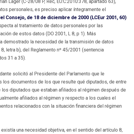
ian Lager (C-28/08 P, Rec, EU:C:2010:378, apartado 63),
atos personales, es preciso aplicar íntegramente el
l Consejo, de 18 de diciembre de 2000 (LCEur 2001, 60)
respecta al tratamiento de datos personales por las
ulación de estos datos (DO 2001, L 8, p 1). Más
ía demostrado la necesidad de la transmisión de datos
 8, letra b), del Reglamento nº 45/2001 (sentencia
os 31 a 35).
ante solicitó al Presidente del Parlamento que le
 los documentos de los que resulte qué diputados, de entre
 de los diputados que estaban afiliados al régimen después de
ualmente afiliados al régimen y respecto a los cuales el
ntos relacionados con la situación financiera del régimen
 existía una necesidad objetiva, en el sentido del artículo 8,