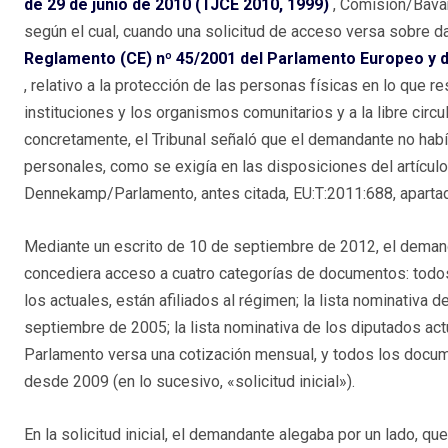
de 29 de junio de 2010 (TJCE 2010, 1999)
, Comisión/Bavar
según el cual, cuando una solicitud de acceso versa sobre d
Reglamento (CE) nº 45/2001 del Parlamento Europeo y de
, relativo a la protección de las personas físicas en lo que 
instituciones y los organismos comunitarios y a la libre circ
concretamente, el Tribunal señaló que el demandante no hab
personales, como se exigía en las disposiciones del artículo
Dennekamp/Parlamento, antes citada, EU:T:2011:688, apartad
Mediante un escrito de 10 de septiembre de 2012, el demand
concediera acceso a cuatro categorías de documentos: todos
los actuales, están afiliados al régimen; la lista nominativa
septiembre de 2005; la lista nominativa de los diputados act
Parlamento versa una cotización mensual, y todos los docume
desde 2009 (en lo sucesivo, «solicitud inicial»).
En la solicitud inicial, el demandante alegaba por un lado, que