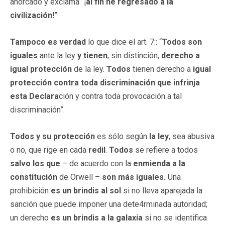
ahorcado y exclama “¡
al fin he regresado a la
civilización!
”
Tampoco es verdad
lo que dice el art. 7:: “
Todos son
iguales
ante la ley
y tienen
, sin distinción,
derecho a
igual protección
de la ley.
Todos
tienen derecho a
igual
protección contra toda discriminación que infrinja
esta Declara
ción y contra toda provocación a tal
discriminación”.
Todos y su protección
es sólo según
la ley
, sea abusiva
o no, que rige en cada
redil
.
Todos
se refiere a todos
salvo los que
– de acuerdo con la
enmienda a la
constitución
de Orwell –
son más iguales.
Una
prohibición
es un brindis al sol
si no lleva aparejada la
sanción que puede imponer una dete4rminada autoridad;
un derecho
es un brindis a la galaxia
si no se identifica