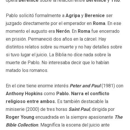
ópera
Berenice
sobre la relación entre
Berenice
y
Tito
.
Pablo solicitó formalmente a
Agripa
y
Berenice
ser
juzgado directamente por el emperador en
Roma
. En ese
momento el augusto era
Nerón
. En
Roma
fue encerrado
en prisión. Permaneció dos años en la cárcel. Hay
distintos relatos sobre su muerte y no hay detalles sobre
si tuvo lugar el juicio. La Biblia no dice nada sobre la
muerte de Pablo. No interesaba decir que lo habían
matado los romanos.
En el cine tiene enorme interés
Peter and Paul
(1981) con
Anthony Hopkins
como
Pablo. Narra el conflicto
religioso entre ambos.
Es también destacable la
miniserie (2000) de tres horas
Saint Paul
,
dirigida por
Roger Young
encuadrada en la siempre apasionante
The
Bible Collection
.
Magnífica la escena del juicio ante