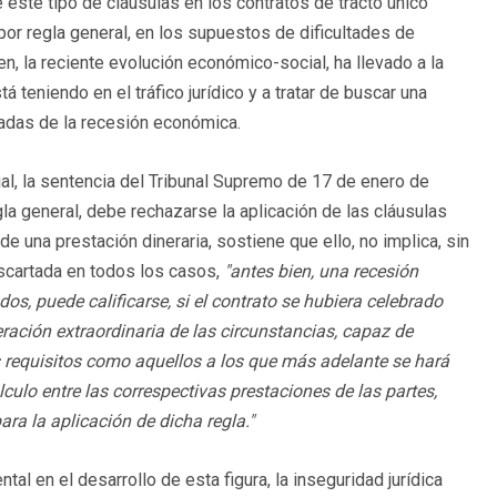
 este tipo de cláusulas en los contratos de tracto único
or regla general, en los supuestos de dificultades de
en, la reciente evolución económico-social, ha llevado a la
á teniendo en el tráfico jurídico y a tratar de buscar una
vadas de la recesión económica.
, la sentencia del Tribunal Supremo de 17 de enero de
a general, debe rechazarse la aplicación de las cláusulas
e una prestación dineraria, sostiene que ello, no implica, sin
escartada en todos los casos,
"antes bien, una recesión
s, puede calificarse, si el contrato se hubiera celebrado
eración extraordinaria de las circunstancias, capaz de
s requisitos como aquellos a los que más adelante se hará
culo entre las correspectivas prestaciones de las partes,
ra la aplicación de dicha regla."
al en el desarrollo de esta figura, la inseguridad jurídica