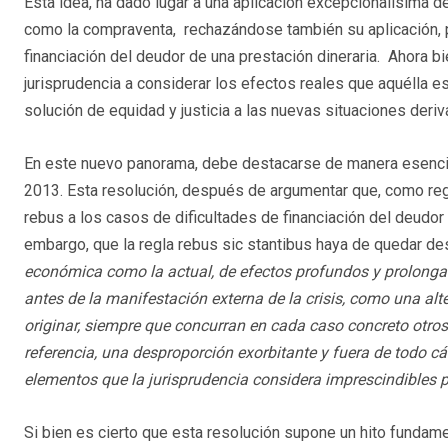
Esta idea, ha dado lugar a una aplicación excepcionalísima de
como la compraventa, rechazándose también su aplicación, p
financiación del deudor de una prestación dineraria. Ahora bi
jurisprudencia a considerar los efectos reales que aquélla est
solución de equidad y justicia a las nuevas situaciones deri
En este nuevo panorama, debe destacarse de manera esencial
2013. Esta resolución, después de argumentar que, como regl
rebus a los casos de dificultades de financiación del deudor d
embargo, que la regla rebus sic stantibus haya de quedar d
económica como la actual, de efectos profundos y prolongado
antes de la manifestación externa de la crisis, como una alt
originar, siempre que concurran en cada caso concreto otro
referencia, una desproporción exorbitante y fuera de todo cál
elementos que la jurisprudencia considera imprescindibles pa
Si bien es cierto que esta resolución supone un hito fundament