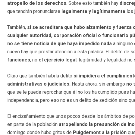
atropello de los derechos
. Sobre esto también hay
discre
que tendrán pronunciarse
legalmente y legítimamente
los 
También,
si se acreditara que hubo alzamiento y fuerza o
cualquier autoridad, corporación oficial o funcionario pú
no se tiene noticia de que haya impedido nada
a ninguno
nuevo hay que prestar atención a esta palabra. El delito de 
funciones
, no
el ejercicio legal
; legitimidad y legalidad n
Claro que también habría delito
si impidiera
el cumplimient
administrativas o judiciales.
Hasta ahora, sin embargo
no 
que se le puede reprochar que él no los ha cumplido pues ha
independencia, pero eso no es un delito de sedición sino q
El encizañamiento que unos pocos desde los ámbitos de pod
en parte de la población
atropellando la presunción de in
domingo donde hubo gritos de
Puigdemont a la prisión
que