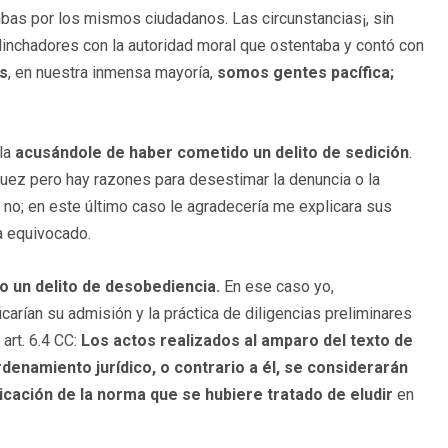
bas por los mismos ciudadanos. Las circunstancias¡, sin
s linchadores con la autoridad moral que ostentaba y contó con
s
, en nuestra inmensa mayoría,
somos gentes pacífica;
lla
acusándole de haber cometido un delito de sedición
.
 juez pero hay razones para desestimar la denuncia o la
 no; en este último caso le agradecería me explicara sus
a equivocado.
do un delito de desobediencia.
En ese caso yo,
ficarían su admisión y la práctica de diligencias preliminares
art. 6.4 CC:
Los actos realizados al amparo del texto de
denamiento jurídico, o contrario a él, se considerarán
icación de la norma que se hubiere tratado de eludir
en