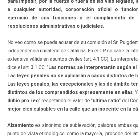
para impedir, por la fuerza o fuera de las vías legales, 
a cualquier autoridad, corporación oficial o funcion
ejercicio de sus funciones o el cumplimiento de
resoluciones administrativas o judiciales.
No veo como se pueda acusar de su comisión al Sr. Puigdemo
independencia unilateral de Cataluña. En el CP no cabe la int
extensiva válida en asuntos civiles (art. 4.1 CC). La interpr
dice el art. 3.1 CC: "
Las normas se interpretarán según el 
Las leyes penales no se aplicarán a casos distintos de
Las leyes penales, las excepcionales y las de ámbito t
distintos de los comprendidos expresamente en ellas
. 
dubio pro reo
" respetando el valor de "
ultima ratio
" del Có
mejor cien culpables en la calle que un inocente en la c
Alzamiento
es sinónimo de sublevación, palabras ambas que
punto de vista etimológico, como la mayoría, procede del latí