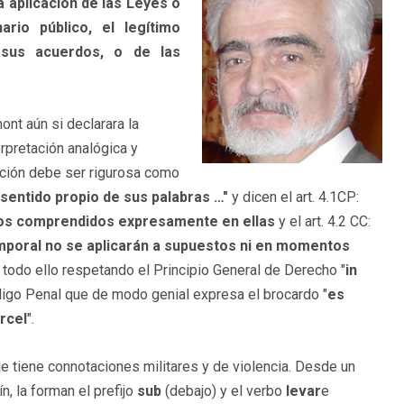
la aplicación de las Leyes o
ario público, el legítimo
 sus acuerdos, o de las
nt aún si declarara la
erpretación analógica y
etación debe ser rigurosa como
sentido propio de sus palabras …"
y dicen el art. 4.1CP:
 los comprendidos expresamente en ellas
y el art. 4.2 CC:
emporal no se aplicarán a supuestos ni en momentos
Y todo ello respetando el Principio General de Derecho "
in
digo Penal que de modo genial expresa el brocardo "
es
árcel
".
 tiene connotaciones militares y de violencia. Desde un
n, la forman el prefijo
sub
(debajo) y el verbo
levar
e