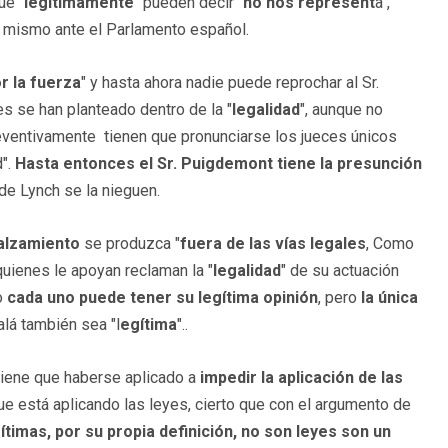
ue "
legítimamente
" pueden decir "
no nos represent
a",
lo mismo ante el Parlamento español.
r la fuerza
" y hasta ahora nadie puede reprochar al Sr.
es se han planteado dentro de la "
legalidad
", aunque no
eventivamente tienen que pronunciarse los jueces únicos
d".
Hasta entonces el Sr. Puigdemont tiene la presunción
e Lynch se la nieguen.
alzamiento
se produzca "
fuera de las vías legales
, Como
quienes le apoyan reclaman la "
legalidad
" de su actuación
o
cada uno puede tener su legítima opinión
, pero
la única
jalá también sea "l
egítima
"..
 tiene que haberse aplicado a
impedir la aplicación de las
que está aplicando las leyes, cierto que con el argumento de
gítimas, por su propia definición, no son leyes son un