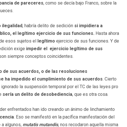
pancia de pareceres
, como se decía bajo Franco, sobre la
jueces.
 ilegalidad
, habría delito de sedición
si impidiera
a
blico, el legítimo ejercicio de sus funciones.
Hasta ahora
 de esos sujetos el
legítimo
ejercicio de sus funciones. Y de
sedición exige
impedir el ejercicio legítimo de sus
o son siempre conceptos coincidentes.
o de sus acuerdos, o de las resoluciones
se ha impedido el cumplimiento de sus acuerdos
. Cierto
 ignorado la suspensión temporal por el TC de las leyes pro
ue
sería un delito de desobediencia
, que es otra cosa.
er enfrentados han ido creando un ánimo de linchamiento
ocencia
. Eso se manifestó en la pacífica manifestación del
 a algunos,
mutatis mutandis
, nos recodaron aquella misma