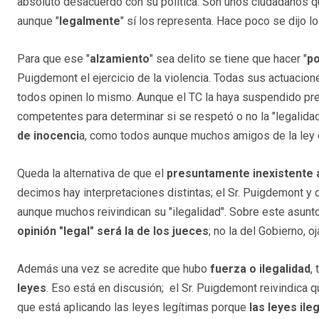
absoluto desacuerdo con su política: Son unos ciudadanos q
aunque "
legalmente
" sí los representa. Hace poco se dijo 
Para que ese "
alzamiento
" sea delito se tiene que hacer "
po
Puigdemont el ejercicio de la violencia. Todas sus actuacion
todos opinen lo mismo. Aunque el TC la haya suspendido pr
competentes para determinar si se respetó o no la "legalida
de inocenci
a, como todos aunque muchos amigos de la ley d
Queda la alternativa de que el
presuntamente inexistente 
decimos hay interpretaciones distintas; el Sr. Puigdemont y 
aunque muchos reivindican su "ilegalidad". Sobre este asunt
opinión "legal" será la de los jueces
; no la del Gobierno, o
Además una vez se acredite que hubo
fuerza o ilegalidad
,
leyes
. Eso está en discusión; el Sr. Puigdemont reivindica 
que está aplicando las leyes legítimas porque
las leyes ile