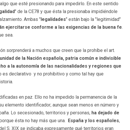
 algo que esté presionando para impedirlo. En este sentido
galidad
" de la CE78 y que ésta la presionaba impidiéndole
 alzamiento. Ambas "
legalidades
" están bajo la "legitimidad"
n ejercitarse conforme a las exigencias de la buena fe
.
ue sea.
n sorprenderá a muchos que creen que la prohíbe el art.
unidad de la Nación española, patria común e indivisible
cho a la autonomía de las nacionalidades y regiones que
ulo es declarativo y no prohibitivo y como tal hay que
storia.
ificadas en paz. Ello no ha impedido la permanencia de la
u elemento identificador; aunque sean menos en número y
aña. Lo secesionado, territorios y personas,
ha dejado de
porque ésta no hay más que una.
España y los españoles
,
del S. XIX se indicaba expresamente qué territorios eran