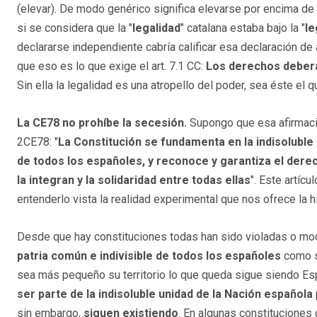
(elevar). De modo genérico significa elevarse por encima de
si se considera que la "
legalidad
" catalana estaba bajo la "
le
declararse independiente cabría calificar esa declaración de
que eso es lo que exige el art. 7.1 CC:
Los derechos deberá
Sin ella la legalidad es una atropello del poder, sea éste el q
La CE78 no prohíbe la secesión.
Supongo que esa afirmació
2CE78: "
La Constitución se fundamenta en la indisoluble 
de todos los españoles, y reconoce y garantiza el dere
la integran y la solidaridad entre todas ellas
". Este artíc
entenderlo vista la realidad experimental que nos ofrece la hi
Desde que hay constituciones todas han sido violadas o mod
patria común e indivisible de todos los españoles
como s
sea más pequeño su territorio lo que queda sigue siendo Esp
ser parte de la indisoluble unidad de la Nación española
sin embargo,
siguen existiendo
. En algunas constituciones 