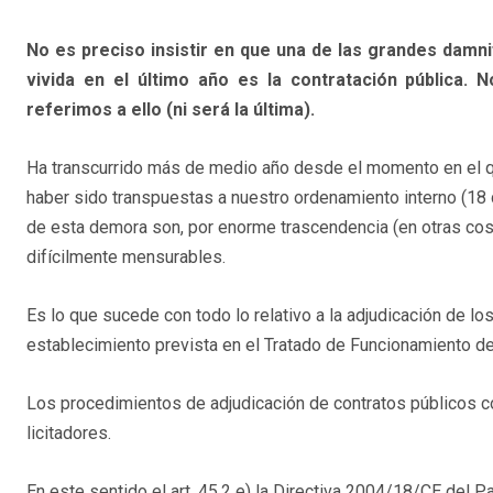
No es preciso insistir en que una de las grandes damnif
vivida en el último año es la contratación pública.
referimos a ello (ni será la última).
Ha transcurrido más de medio año desde el momento en el qu
haber sido transpuestas a nuestro ordenamiento interno (18 
de esta demora son, por enorme trascendencia (en otras cos
difícilmente mensurables.
Es lo que sucede con todo lo relativo a la adjudicación de los
establecimiento prevista en el Tratado de Funcionamiento de l
Los procedimientos de adjudicación de contratos públicos con
licitadores.
En este sentido el art. 45.2 e) la Directiva 2004/18/CE del