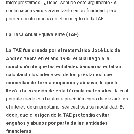
micropréstamos. ¿Tiene sentido este argumento? A
continuación vamos a analizarlo en profundidad, pero
primero centrémonos en el concepto de la TAE.
La Tasa Anual Equivalente (TAE)
L
a
T
A
E fue creada por el matemático José Luis de
Andrés Yebra en el año 1985, el cual llegó a la
conclusión de que las entidades bancarias estaban
calculando los intereses de los préstamos que
concedían de forma engañosa y abusiva, lo que le
llevó a la creación de esta fórmula matemática
, la cual
permite medir con bastante precisión como de elevado es
el interés de un préstamo, sea cual sea su modalidad.
Es
d
ecir
,
que el origen de la TAE pretendía evitar
en
g
añ
o
s
y abusos por parte de las entidades
finan
cier
as.