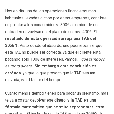
Hoy en día, una de las operaciones financieras más
habituales llevadas a cabo por estas empresas, consiste
en prestar a los consumidores 300€ a cambio de que
estos les devuelvan en el plazo de un mes 400€.
E
l
r
esultado de esta operación arroja una TAE del
3056
%.
Visto desde el absurdo, uno podría pensar que
esta TAE no puede ser correcta, ya que el cliente está
pagando solo 100€ de intereses, vamos, –
qu
e tampoco
es tanto dinero-
.
S
in embargo esta conclusión es
errónea
, ya que lo que provoca que la TAE sea tan
elevada, es el factor del tiempo.
Cuanto menos tiempo tienes para pagar un préstamo, más
te va a costar devolver ese dinero,
y la TAE es una
fórmula matemática que permite representar esto
con cifras
. El hecho de que la TAE sea de un 3056%, lo