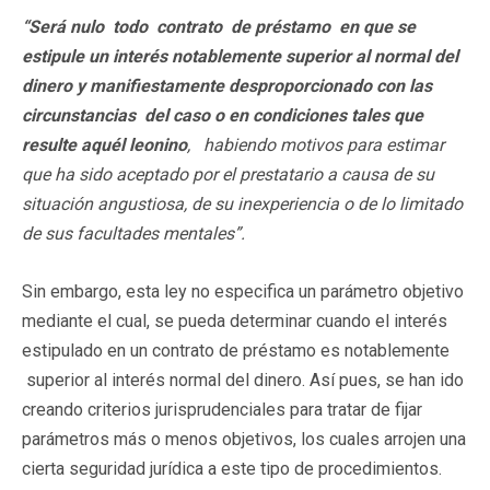
“S
e
r
á nulo todo contrato de préstamo en que se
estipule un interés
n
o
t
a
b
le
m
e
n
t
e
superior al normal del
dinero y manifiestamente desproporcionado con las
circunstancias del caso o en condiciones tales que
resulte aquél leonino
,
hab
i
e
nd
o
motivos para estimar
que ha sido aceptado por el prestatario a causa de su
situación angustiosa, de su inexperiencia o de lo limitado
de sus facultades mentales”.
Sin embargo, esta ley no especifica un parámetro objetivo
mediante el cual, se pueda determinar cuando el interés
estipulado en un contrato de préstamo es notablemente
superior al interés normal del dinero. Así pues, se han ido
creando criterios jurisprudenciales para tratar de fijar
parámetros más o menos objetivos, los cuales arrojen una
cierta seguridad jurídica a este tipo de procedimientos.