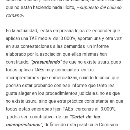
que no están haciendo nada ilícito,
–
supuesto del coliseo
romano-.
En la actualidad, estas empresas lejos de esconder que
aplican una TAE media del 3.000%, aportan una y otra vez
en sus contestaciones a las demandas un informe
elaborado por la asociación que ellas mismas han
constituido;
“p
r
e
sumiendo”
de que no existe usura, pues
todas aplican TAEs muy semejantes en los
micropréstamos que comercializan, cuando lo único que
podrían estar probando con ese informe que tanto les
gusta alegar en los procedimientos judiciales, no es que
no exista usura, sino que esta práctica consistente en que
todas estas empresas fijen TAEs cercanas al 3.000%,
podría ser constitutivo de un
“
Ca
r
te
l de los
mi
c
r
op
r
é
s
t
a
mo
s”
,
definiendo esta práctica la Comisión