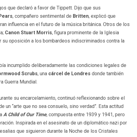
gos que declaró a favor de Tippett. Dijo que sus
 Pears
, compañero sentimental de
Britten
, explicó que
 influencia en el futuro de la música británica. Otros de los
da;
Canon Stuart Morris
, figura prominente de la Iglesia
r su oposición a los bombardeos indiscriminados contra la
abía incumplido deliberadamente las condiciones legales de
Wormwood Scrubs
, una
cárcel de Londres
donde también
ra Guerra Mundial.
Durante su encarcelamiento, continuó reflexionando sobre el
de un “arte que no sea consuelo, sino verdad”. Esta actitud
ta
A Child of Our Time
, compuesta entre 1939 y 1941, pero
ación. Inspirada en el asesinato de un diplomático nazi por
esalias que siguieron durante la Noche de los Cristales