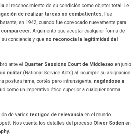
ia
el reconocimiento de su condición como objetor total. Le
ligación de realizar tareas no combatientes.
Fue
 obstante, en 1942, cuando fue convocado nuevamente para
a comparecer.
Argumentó que aceptar cualquier forma de
n su conciencia y que
no reconocía la legitimidad del
ebró ante el
Quarter Sessions Court de Middlesex
en junio
io militar
(National Service Acts) al incumplir su asignación
na postura firme, cortés pero intransigente,
negándose a
itud como un imperativo ético superior a cualquier norma
ción de varios
testigos de relevancia
en el mundo
 Tippett. Nos cuenta los detalles del proceso
Oliver Soden
en
aphy.