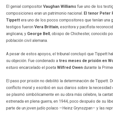
El genial compositor
Vaughan Williams
fue uno de los testi
composiciones eran un patrimonio nacional.
El tenor Peter
Tippett
era uno de los pocos compositores que tenían una gran
testigos fueron
Vera Brittain
, escritora y pacifista reconoci
anglicana; y
George Bell
, obispo de Chichester, conocido po
población civil alemana.
A pesar de estos apoyos, el tribunal concluyó que Tippett h
su objeción. Fue condenado a
tres meses de prisión en 
estuvo encarcelado el poeta
Wilfred Owen
durante la Prime
El paso por prisión no debilitó la determinación de Tippett. 
conflicto moral y escribió en sus diarios sobre la necesidad 
se plasmó simbólicamente en su obra más célebre, la canta
estrenada en plena guerra, en 1944, poco después de su liber
parte de un joven judío polaco —Heinz Grynszpan— y las repr