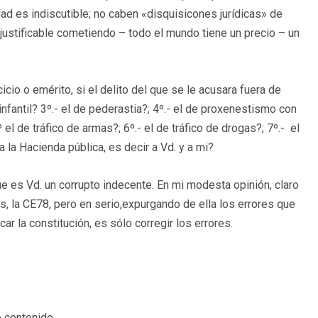
dad es indiscutible; no caben «disquisicones jurídicas» de
justificable cometiendo – todo el mundo tiene un precio – un
cicio o emérito, si el delito del que se le acusara fuera de
 infantil? 3º.- el de pederastia?; 4º.- el de proxenestismo con
l de tráfico de armas?; 6º.- el de tráfico de drogas?; 7º.- el
a la Hacienda pública, es decir a Vd. y a mi?
e es Vd. un corrupto indecente. En mi modesta opinión, claro
, la CE78, pero en serio,expurgando de ella los errores que
r la constitución, es sólo corregir los errores.
 contenido.