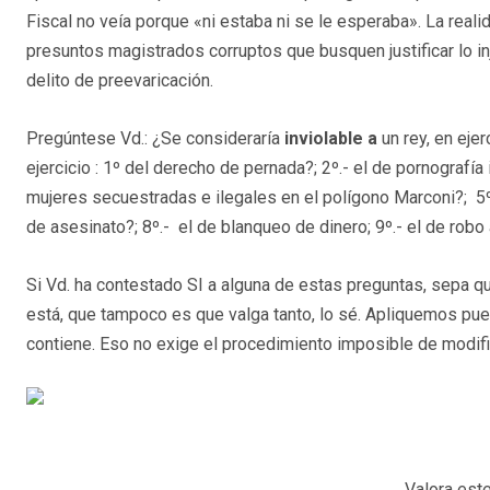
Fiscal no veía porque «ni estaba ni se le esperaba». La reali
presuntos magistrados corruptos que busquen justificar lo in
delito de preevaricación.
Pregúntese Vd.: ¿Se consideraría
inviolable a
un rey, en ejer
ejercicio : 1º del derecho de pernada?; 2º.- el de pornografía
mujeres secuestradas e ilegales en el polígono Marconi?; 5º e
de asesinato?; 8º.- el de blanqueo de dinero; 9º.- el de robo 
Si Vd. ha contestado SI a alguna de estas preguntas, sepa qu
está, que tampoco es que valga tanto, lo sé. Apliquemos pues
contiene. Eso no exige el procedimiento imposible de modifica
Valora este