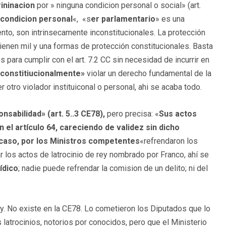
rininacion
por » ninguna condicion personal o social» (art.
condicion personal
«, «s
er parlamentario
» es una
ento, son intrinsecamente inconstitucionales. La protección
tienen mil y una formas de protección constitucionales. Basta
os para cumplir con el art. 7.2 CC sin necesidad de incurrir en
constitiucionalmente»
violar un derecho fundamental de la
er otro violador instituiconal o personal, ahi se acaba todo.
nsabilidad» (art. 5..3 CE78),
pero precisa: «
Sus actos
el artículo 64, careciendo de validez sin dicho
 caso, por los Ministros competentes
«refrendaron los
 los actos de latrocinio de rey nombrado por Franco, ahí se
ídico
; nadie puede refrendar la comision de un delito; ni del
ley. No existe en la CE78. Lo cometieron los Diputados que lo
latrocinios, notorios por conocidos, pero que el Ministerio