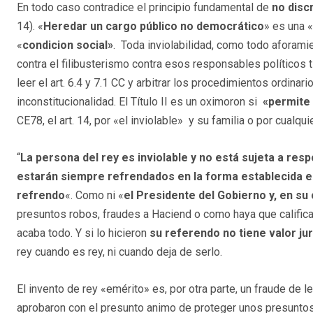
En todo caso contradice el principio fundamental de
no disc
14). «
Heredar un cargo público no democrático
» es una «
«
condicion social»
. Toda inviolabilidad, como todo aforami
contra el filibusterismo contra esos responsables políticos 
leer el art. 6.4 y 7.1 CC y arbitrar los procedimientos ordinari
inconstitucionalidad. El Título II es un oximoron si
«permite 
CE78, el art. 14, por «el inviolable» y su familia o por cualqui
“
La persona del rey es inviolable y no está sujeta a respo
estarán siempre refrendados en la forma establecida en 
refrendo
«. Como ni «
el Presidente del Gobierno y, en su
presuntos robos, fraudes a Haciend o como haya que calificar
acaba todo. Y si lo hicieron
su referendo no tiene valor jur
rey cuando es rey, ni cuando deja de serlo.
El invento de rey «emérito» es, por otra parte, un fraude de 
aprobaron con el presunto animo de proteger unos presuntos 