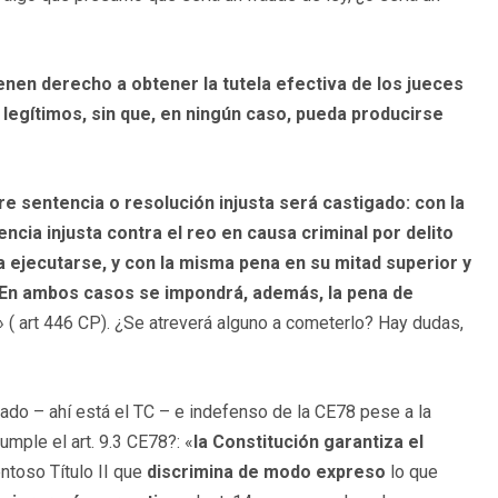
enen derecho a obtener la tutela efectiva de los jueces
 legítimos, sin que, en ningún caso, pueda producirse
re sentencia o resolución injusta será castigado: con la
ncia injusta contra el reo en causa criminal por delito
 ejecutarse, y con la misma pena en su mitad superior y
. En ambos casos se impondrá, además, la pena de
» ( art 446 CP). ¿Se atreverá alguno a cometerlo? Hay dudas,
do – ahí está el TC – e indefenso de la CE78 pese a la
mple el art. 9.3 CE78?: «
la Constitución garantiza el
ntoso Título II que
discrimina de modo expreso
lo que