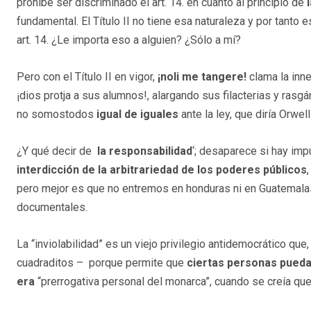
prohibe ser discriminado el art. 14. en cuanto al principio de
fundamental. El Título II no tiene esa naturaleza y por tanto
art. 14. ¿Le importa eso a alguien? ¿Sólo a mí?
Pero con el Título II en vigor,
¡noli me tangere!
clama la inn
¡dios protja a sus alumnos!, alargando sus filacterias y ras
no somostodos
igual de iguales
ante la ley, que diría Orwell
¿Y qué decir de
la responsabilidad
‘; desaparece si hay impu
interdicción de la arbitrariedad de los poderes públicos
pero mejor es que no entremos en honduras ni en Guatemal
documentales.
La “inviolabilidad” es un viejo privilegio antidemocrático que
cuadraditos – porque permite que
ciertas personas pued
era
“prerrogativa personal del monarca”, cuando se creía que