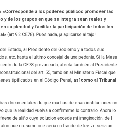
. «
Corresponde a los poderes públicos promover las
duo y de los grupos en que se integra sean reales y
n su plenitud y facilitar la participación de todos los
al
» (art 9.2 CE78). Pues nada, ¡a aplicarse al tajo!
del Estado, al Presidente del Gobierno y a todos sus
dos, etc. hasta el ultimo concejal de una pedania. Si la Mesa
iento de la CE78 prevaricaría; afecta también al Presidente
onstituicional del art. 55, también al Ministerio Fiscal que
enes tipificados en el Código Penal
, así como al Tribunal
ebas documentales de que muchas de esas instituciones no
vo que la realidad vuelva a confirmrme lo contrario. Ahora lo
 faena de aliño cuya solucion excede mi imaginación, de l
lgo que presumo que seria un fraude de ley, ¿o seria un