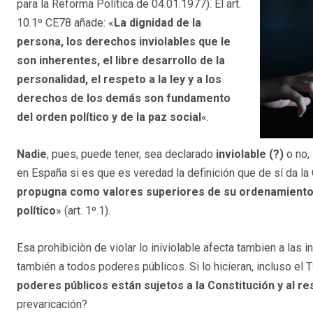
para la Reforma Política de 04.01.1977). El art.
10.1º CE78 añade: «
La dignidad de la
persona, los derechos inviolables que le
son inherentes, el libre desarrollo de la
personalidad, el respeto a la ley y a los
derechos de los demás son fundamento
del orden político y de la paz social
«.
Nadie
, pues, puede tener, sea declarado
inviolable (?)
o no,
en España si es que es veredad la definición que de sí da la
propugna como valores superiores de su ordenamiento juríd
político
» (art. 1º.1).
Esa prohibiciòn de violar lo iniviolable afecta tambien a las 
también a todos poderes públicos. Si lo hicieran, incluso el TS 
poderes públicos están sujetos a la Constitución y al re
prevaricación?