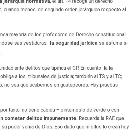
la jerarquía normativa
, el art. 14 recoge un derecho
 es, cuando menos, de segundo orden jerárquico respecto al
ensa mayoría de los profesores de Derecho constitucional
gándose sus vestiduras;
la seguridad jurídica
se esfuma si
.
nidad ante delitos que tipifica el CP. En cuanto la
la
, obliga a los tribunales de justicia; también al TS y al TC;
as, no sea que acabemos en guatepeores. Hay pruebas
, por tanto, no tiene cabida – pintemoslo de verde o con
an cometer delitos impunemente.
Recuerda la RAE que
 su poder venía de Dios. Eso dudo que ni ellos lo crean hoy.