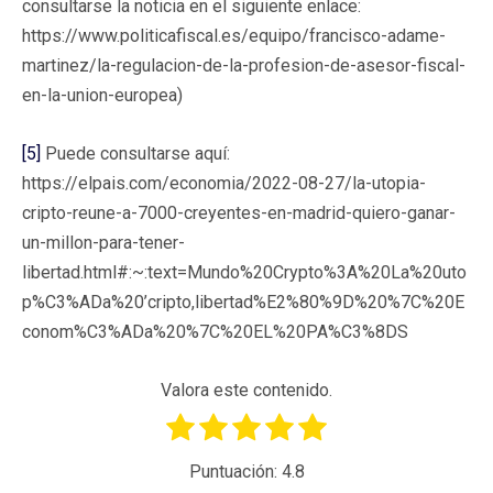
consultarse la noticia en el siguiente enlace:
https://www.politicafiscal.es/equipo/francisco-adame-
martinez/la-regulacion-de-la-profesion-de-asesor-fiscal-
en-la-union-europea)
[5]
Puede consultarse aquí:
https://elpais.com/economia/2022-08-27/la-utopia-
cripto-reune-a-7000-creyentes-en-madrid-quiero-ganar-
un-millon-para-tener-
libertad.html#:~:text=Mundo%20Crypto%3A%20La%20uto
p%C3%ADa%20’cripto,libertad%E2%80%9D%20%7C%20E
conom%C3%ADa%20%7C%20EL%20PA%C3%8DS
Valora este contenido.
Puntuación:
4.8