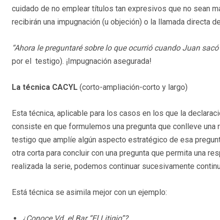
cuidado de no emplear títulos tan expresivos que no sean má
recibirán una impugnación (u objeción) o la llamada directa de
“Ahora le preguntaré sobre lo que ocurrió cuando Juan sacó 
por el testigo). ¡Impugnación asegurada!
La técnica CACYL
(corto-ampliación-corto y largo)
Esta técnica, aplicable para los casos en los que la declar
consiste en que formulemos una pregunta que conlleve una re
testigo que amplíe algún aspecto estratégico de esa pregunt
otra corta para concluir con una pregunta que permita una re
realizada la serie, podemos continuar sucesivamente continu
Está técnica se asimila mejor con un ejemplo:
¿Conoce Vd. el Bar “El Litigio”?