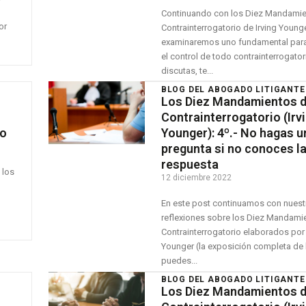
Continuando con los Diez Mandamie
or
Contrainterrogatorio de Irving Younge
examinaremos uno fundamental para
el control de todo contrainterrogator
discutas, te...
BLOG DEL ABOGADO LITIGANTE
Los Diez Mandamientos d
Contrainterrogatorio (Irv
go
Younger): 4º.- No hagas u
pregunta si no conoces l
respuesta
 los
12 diciembre 2022
En este post continuamos con nuest
reflexiones sobre los Diez Mandami
Contrainterrogatorio elaborados por 
Younger (la exposición completa de
puedes...
BLOG DEL ABOGADO LITIGANTE
Los Diez Mandamientos d