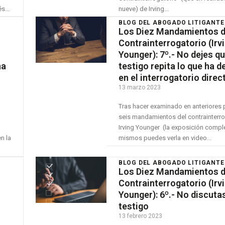
s...
nueve) de Irving...
BLOG DEL ABOGADO LITIGANTE
Los Diez Mandamientos d
Contrainterrogatorio (Irv
Younger): 7º.- No dejes qu
na
testigo repita lo que ha 
en el interrogatorio direc
13 marzo 2023
Tras hacer examinado en anteriores 
seis mandamientos del contrainterro
Irving Younger (la exposición compl
n la
mismos puedes verla en video...
BLOG DEL ABOGADO LITIGANTE
Los Diez Mandamientos d
Contrainterrogatorio (Irv
Younger): 6º.- No discuta
testigo
13 febrero 2023
á