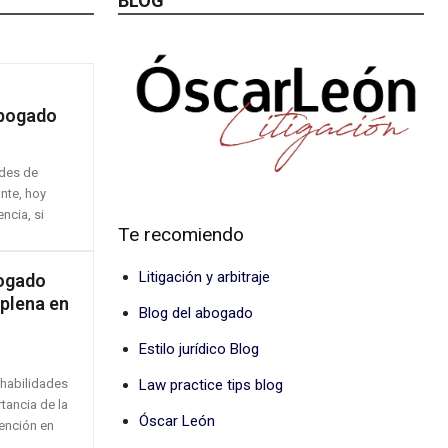
BLOG
abogado
ades de
ante, hoy
ncia, si
Te recomiendo
Litigación y arbitraje
bogado
 plena en
Blog del abogado
Estilo jurídico Blog
 habilidades
Law practice tips blog
rtancia de la
Óscar León
vención en