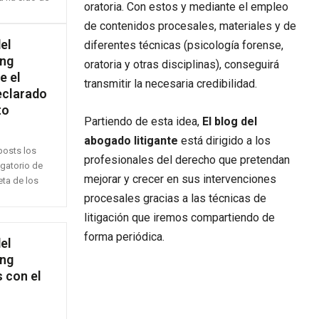
oratoria. Con estos y mediante el empleo
de contenidos procesales, materiales y de
el
diferentes técnicas (psicología forense,
ing
oratoria y otras disciplinas), conseguirá
e el
transmitir la necesaria credibilidad.
declarado
to
Partiendo de esta idea,
El blog del
abogado litigante
está dirigido a los
posts los
profesionales del derecho que pretendan
gatorio de
mejorar y crecer en sus intervenciones
eta de los
procesales gracias a las técnicas de
litigación que iremos compartiendo de
forma periódica.
el
ing
s con el