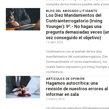
completa de los mismos puedes verla a travé
BLOG DEL ABOGADO LITIGANTE
Los Diez Mandamientos del
Contrainterrogatorio (Irving
Younger): 9º.- No hagas una
pregunta demasiadas veces (u
vez conseguido el objetivo)
13 abril 2023
Continuamos con el examen de los diez
mandamientos del contrainterrogatorio (Ten
Commandments of cross-examination), los
cuales fueron expuestos por Irving Younger e
conferencia...
ARTÍCULOS DE OPINIÓN
Hagamos autocrítica: una
revisión de nuestros errores al
informar en sala
2 marzo 2023
Un informe sin estructura difícilmente lograr