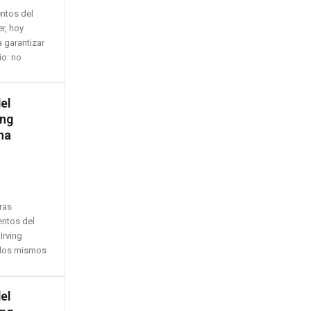
ntos del
r, hoy
 garantizar
io: no
el
ing
na
a
ras
entos del
Irving
 los mismos
el