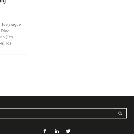
ing
 fue y sigue
 Diez
rio (Ten
n), los