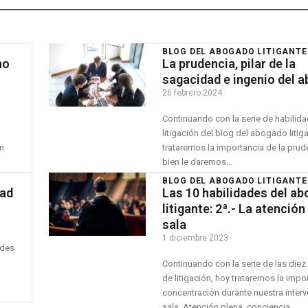
BLOG DEL ABOGADO LITIGANTE
no
La prudencia, pilar de la
sagacidad e ingenio del 
26 febrero 2024
Continuando con la serie de habilid
litigación del blog del abogado litig
trataremos la importancia de la prude
bien le daremos...
BLOG DEL ABOGADO LITIGANTE
dad
Las 10 habilidades del a
litigante: 2ª.- La atención
sala
1 diciembre 2023
ades
Continuando con la serie de las diez
de litigación, hoy trataremos la impo
concentración durante nuestra inter
sala. Atención plena, conciencia...