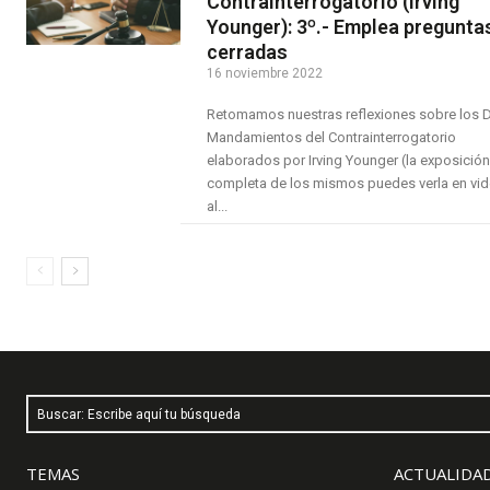
Contrainterrogatorio (Irving
Younger): 3º.- Emplea pregunta
cerradas
16 noviembre 2022
Retomamos nuestras reflexiones sobre los 
Mandamientos del Contrainterrogatorio
elaborados por Irving Younger (la exposición
completa de los mismos puedes verla en vi
al...
Buscar: Escribe aquí tu búsqueda
TEMAS
ACTUALIDAD