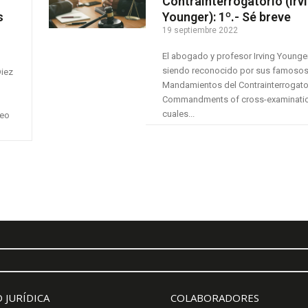
Contrainterrogatorio (Irv
s
Younger): 1º.- Sé breve
19 septiembre 2022
El abogado y profesor Irving Younger
siendo reconocido por sus famosos
Diez
Mandamientos del Contrainterrogato
Commandments of cross-examinatio
cuales...
deo
 JURÍDICA
COLABORADORES