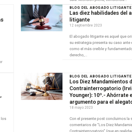
BLOG DEL ABOGADO LITIGANTE
Las diez habilidades del
as
litigante
12 septiembre 2023
El abogado litigante es aquel que or
su estrategia presenta su caso ante e
como el más creíble y fundamentad
derecho,...
or
BLOG DEL ABOGADO LITIGANTE
Los Diez Mandamientos d
Contrainterrogatorio (Irv
,
Younger): 10º.- Ahórrate e
argumento para el alegat
18 mayo 2023
 los
Con el presente post concluimos la s
comentarios de “Los Diez Mandamie
Contrainterrogatorio” (que en realid