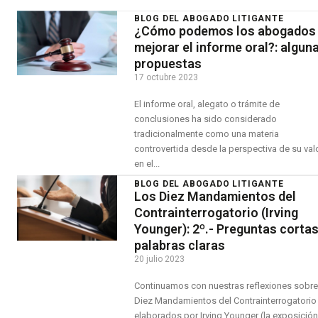
BLOG DEL ABOGADO LITIGANTE
¿Cómo podemos los abogados
mejorar el informe oral?: algun
propuestas
17 octubre 2023
El informe oral, alegato o trámite de
conclusiones ha sido considerado
tradicionalmente como una materia
controvertida desde la perspectiva de su val
en el...
BLOG DEL ABOGADO LITIGANTE
Los Diez Mandamientos del
Contrainterrogatorio (Irving
Younger): 2º.- Preguntas cortas
palabras claras
20 julio 2023
Continuamos con nuestras reflexiones sobre
Diez Mandamientos del Contrainterrogatorio
elaborados por Irving Younger (la exposición