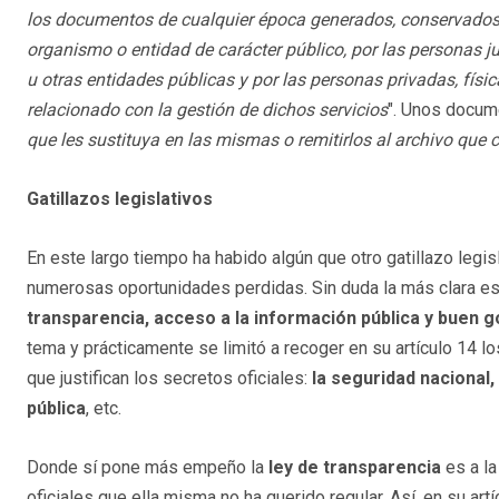
los documentos de cualquier época generados, conservados o
organismo o entidad de carácter público, por las personas ju
u otras entidades públicas y por las personas privadas, física
relacionado con la gestión de dichos servicios
". Unos docum
que les sustituya en las mismas o remitirlos al archivo que
Gatillazos legislativos
En este largo tiempo ha habido algún que otro gatillazo legis
numerosas oportunidades perdidas. Sin duda la más clara es
transparencia, acceso a la información pública y buen 
tema y prácticamente se limitó a recoger en su artículo 14 lo
que justifican los secretos oficiales:
la seguridad nacional,
pública
, etc.
Donde sí pone más empeño la
ley de transparencia
es a la
oficiales que ella misma no ha querido regular. Así, en su artí