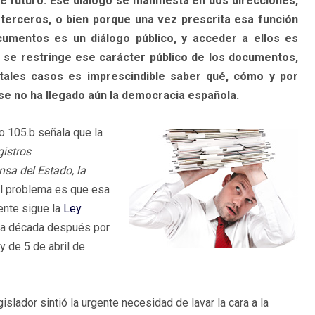
futuro. Ese diálogo se manifiesta en dos direcciones,
terceros, o bien porque una vez prescrita esa función
ocumentos es un diálogo público, y acceder a ellos es
se restringe ese carácter público de los documentos,
tales casos es imprescindible saber qué, cómo y por
ase no ha llegado aún la democracia española.
lo 105.b señala que la
gistros
nsa del Estado, la
 El problema es que esa
gente sigue la
Ley
 una década después por
y de 5 de abril de
islador sintió la urgente necesidad de lavar la cara a la