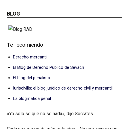
BLOG
Te recomiendo
Derecho mercantil
El Blog de Derecho Público de Sevach
El blog del penalista
Iuriscivilis: el blog jurídico de derecho civil y mercantil
La blogmática penal
«Yo sólo sé que no sé nada», dijo Sócrates.
Cada vez me ronda más esta idea. ¿No nos ocurre que