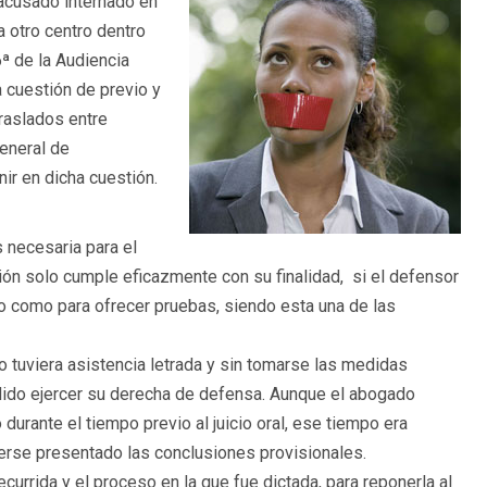
 acusado internado en
a otro centro dentro
6ª de la Audiencia
a cuestión de previo y
traslados entre
eneral de
nir en dicha cuestión.
 necesaria para el
ión solo cumple eficazmente con su finalidad, si el defensor
 como para ofrecer pruebas, siendo esta una de las
o tuviera asistencia letrada y sin tomarse las medidas
dido ejercer su derecha de defensa. Aunque el abogado
urante el tiempo previo al juicio oral, ese tiempo era
berse presentado las conclusiones provisionales.
currida y el proceso en la que fue dictada, para reponerla al