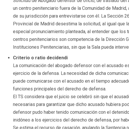
Solicitud de Abogado defensor de oficio, de traslado del
un centro penitenciario fuera de la Comunidad de Madrid, 
de su jurisdicción para entrevistarse con él. La Sección 2
Provincial de Madrid desestima la solicitud, al igual que l
especial pronunciamiento planteada, al entender que los 
centros penitenciarios son competencia de la Dirección G
Instituciones Penitenciarias, sin que la Sala pueda interve
Criterio o ratio decidendi
La comunicación del abogado defensor con el acusado es
ejercicio de la defensa. La necesidad de dicha comunicac
puede comunicarse con el acusado en el tiempo adecuado
funciones principales del derecho de defensa.
El TS considera que el juicio se celebró sin que el acusad
necesarias para garantizar que dicho acusado hubiera po
defensor pudo haber tenido comunicación con el detenido d
inidóneo a los ejercicios del derecho de defensa, por ha
Se estima el recurso de casación, anulando la Sentencia re