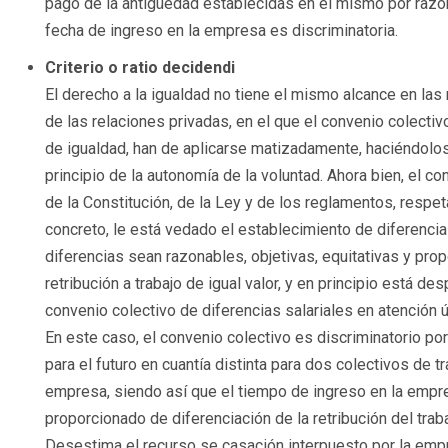
pago de la antigüedad establecidas en el mismo por razón
fecha de ingreso en la empresa es discriminatoria.
Criterio o ratio decidendi
El derecho a la igualdad no tiene el mismo alcance en las
de las relaciones privadas, en el que el convenio colectiv
de igualdad, han de aplicarse matizadamente, haciéndolos
principio de la autonomía de la voluntad. Ahora bien, el c
de la Constitución, de la Ley y de los reglamentos, respet
concreto, le está vedado el establecimiento de diferencia
diferencias sean razonables, objetivas, equitativas y prop
retribución a trabajo de igual valor, y en principio está d
convenio colectivo de diferencias salariales en atención ú
En este caso, el convenio colectivo es discriminatorio po
para el futuro en cuantía distinta para dos colectivos de 
empresa, siendo así que el tiempo de ingreso en la empre
proporcionado de diferenciación de la retribución del traba
Desestima el recurso se casación interpuesto por la emp