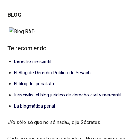
BLOG
Te recomiendo
Derecho mercantil
El Blog de Derecho Público de Sevach
El blog del penalista
Iuriscivilis: el blog jurídico de derecho civil y mercantil
La blogmática penal
«Yo sólo sé que no sé nada», dijo Sócrates.
Cada vez me ronda más esta idea. ¿No nos ocurre que