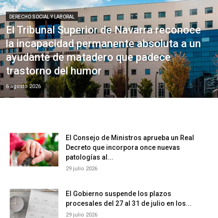
DERECHO SOCIAL Y LABORAL
El Tribunal Superior de Navarra reconoce
la incapacidad permanente absoluta a un
ayudante de matadero que padece
trastorno del humor
6 agosto 2026
El Consejo de Ministros aprueba un Real
Decreto que incorpora once nuevas
patologías al...
29 julio 2026
El Gobierno suspende los plazos
procesales del 27 al 31 de julio en los...
29 julio 2026