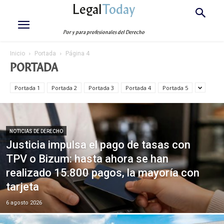
Legal
Today
Por y para profesionales del Derecho
Inicio
Portada
Página 4
PORTADA
Portada 1
Portada 2
Portada 3
Portada 4
Portada 5
NOTICIAS DE DERECHO
Justicia impulsa el pago de tasas con
TPV o Bizum: hasta ahora se han
realizado 15.800 pagos, la mayoría con
tarjeta
6 agosto 2026