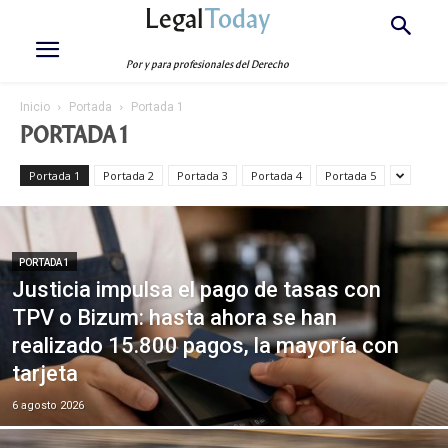
Legal
Today
Por y para profesionales del Derecho
Inicio
Portada
Portada 1
PORTADA 1
Portada 1
Portada 2
Portada 3
Portada 4
Portada 5
PORTADA 1
Justicia impulsa el pago de tasas con
TPV o Bizum: hasta ahora se han
realizado 15.800 pagos, la mayoría con
tarjeta
6 agosto 2026