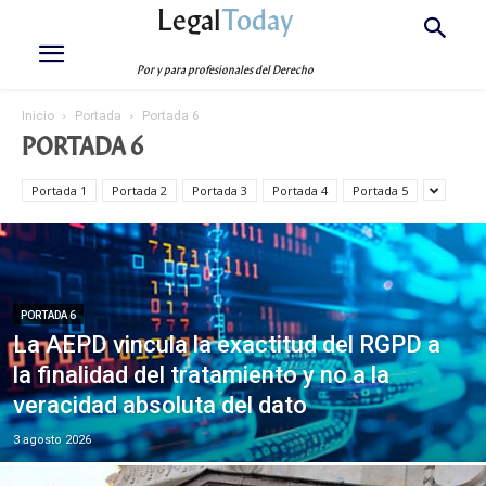
Legal
Today
Por y para profesionales del Derecho
Inicio
Portada
Portada 6
PORTADA 6
Portada 1
Portada 2
Portada 3
Portada 4
Portada 5
PORTADA 6
La AEPD vincula la exactitud del RGPD a
la finalidad del tratamiento y no a la
veracidad absoluta del dato
3 agosto 2026