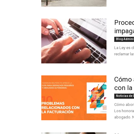
Proced
impaga
Blog Admini
La Ley es c
reclamar la
Cómo a
con la
Noticias de
Cómo abord
Los honorar
abogado. No