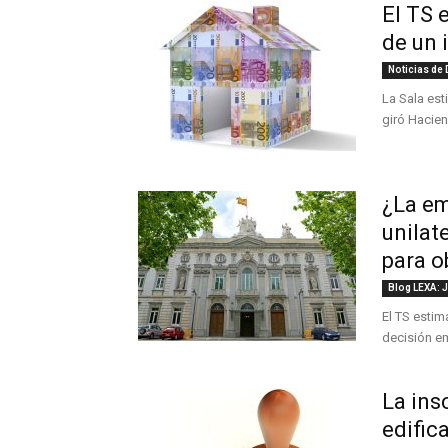
El TS 
de un 
Noticias de
La Sala est
giró Hacien
¿La em
unilat
para o
Blog LEXA: 
El TS estim
decisión em
La ins
edific