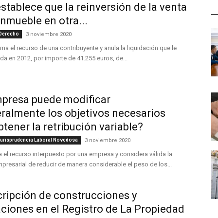
establece que la reinversión de la venta
Ú
inmueble en otra...
 Derecho
3 noviembre 2020
ima el recurso de una contribuyente y anula la liquidación que le
da en 2012, por importe de 41.255 euros, de...
presa puede modificar
eralmente los objetivos necesarios
btener la retribución variable?
Jurisprudencia Laboral Novedosa
3 noviembre 2020
a el recurso interpuesto por una empresa y considera válida la
presarial de reducir de manera considerable el peso de los...
cripción de construcciones y
aciones en el Registro de La Propiedad