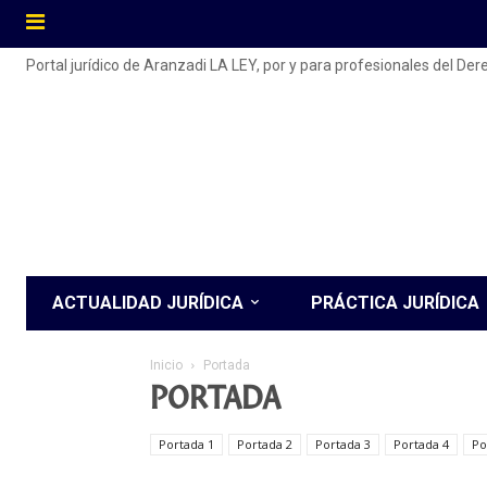
Portal jurídico de Aranzadi LA LEY, por y para profesionales del De
ACTUALIDAD JURÍDICA
PRÁCTICA JURÍDICA
Inicio
Portada
PORTADA
Portada 1
Portada 2
Portada 3
Portada 4
Po