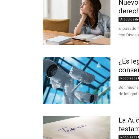
Nuevo 
derech
Artículos de
El pasado 
con Discapa
¿Es le
conse
Noticias de
Son muchas 
de las gra
La Aud
testam
Noticias de