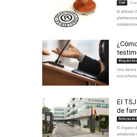
Civil
2 no
El artículo
plantacione
instalacion
¿Cómo 
testim
Blog del Abo
Uno de los 
nos informa
El TSJ
de fam
Noticias de
El órgano 
antelación s