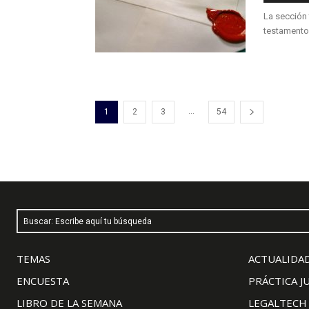
La sección 
testamento 
...
1
2
3
54
Buscar: Escribe aquí tu búsqueda
TEMAS
ACTUALIDAD
ENCUESTA
PRÁCTICA J
LIBRO DE LA SEMANA
LEGALTECH