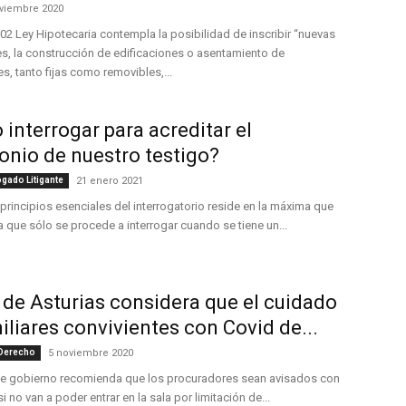
viembre 2020
 202 Ley Hipotecaria contempla la posibilidad de inscribir “nuevas
s, la construcción de edificaciones o asentamiento de
es, tanto fijas como removibles,...
interrogar para acreditar el
onio de nuestro testigo?
gado Litigante
21 enero 2021
principios esenciales del interrogatorio reside en la máxima que
 que sólo se procede a interrogar cuando se tiene un...
 de Asturias considera que el cuidado
iliares convivientes con Covid de...
 Derecho
5 noviembre 2020
de gobierno recomienda que los procuradores sean avisados con
i no van a poder entrar en la sala por limitación de...