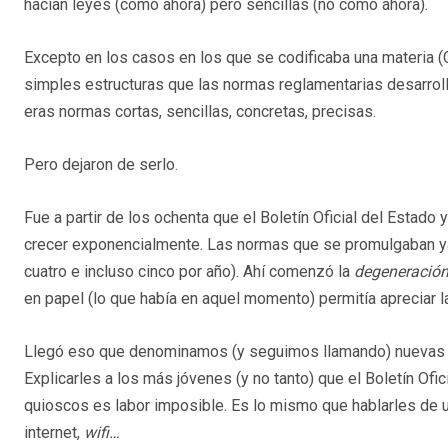
hacían leyes (como ahora) pero sencillas (no como ahora).
Excepto en los casos en los que se codificaba una materia (C
simples estructuras que las normas reglamentarias desarroll
eras normas cortas, sencillas, concretas, precisas.
Pero dejaron de serlo.
Fue a partir de los ochenta que el Boletín Oficial del Estad
crecer exponencialmente. Las normas que se promulgaban ya 
cuatro e incluso cinco por año). Ahí comenzó la
degeneració
en papel (lo que había en aquel momento) permitía apreciar l
Llegó eso que denominamos (y seguimos llamando) nuevas te
Explicarles a los más jóvenes (y no tanto) que el Boletín Of
quioscos es labor imposible. Es lo mismo que hablarles de 
internet,
wifi…