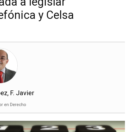
ada a legislar
efónica y Celsa
z, F. Javier
or en Derecho