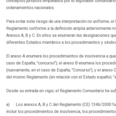
conceptos jurídicos empleados por el legislador comunitario
ordenamientos nacionales.
Para evitar este riesgo de una interpretación no uniforme, el 
Reglamento conforme a la definición amplia anteriormente m
Anexos A, B y C. En ellos se enumeran las designaciones que
diferentes Estados miembros a los procedimientos y síndico
El anexo A enumera los procedimientos de insolvencia a que se
caso de España, "concurso"); el anexo B enumera los procedimi
(nuevamente, en el caso de España, "Concurso"); y el anexo C e
del mismo Reglamento (en relación con el Estado español, "
Desde su entrada en vigor, el Reglamento Comunitario ha suf
a) Los anexos A, B y C del Reglamento (CE) 1346/2000 fuer
incluir los procedimientos de insolvencia, los procedimiento