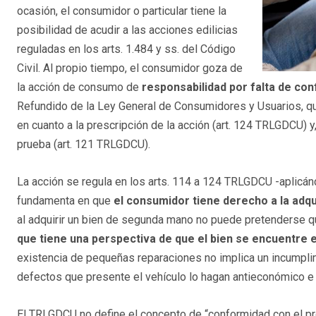
ocasión, el consumidor o particular tiene la
posibilidad de acudir a las acciones edilicias
reguladas en los arts. 1.484 y ss. del Código
Civil. Al propio tiempo, el consumidor goza de
la acción de consumo de
responsabilidad por falta de co
Refundido de la Ley General de Consumidores y Usuarios, qu
en cuanto a la prescripción de la acción (art. 124 TRLGDCU) y,
prueba (art. 121 TRLGDCU).
La acción se regula en los arts. 114 a 124 TRLGDCU -aplic
fundamenta en que
el consumidor tiene derecho a la adqu
al adquirir un bien de segunda mano no puede pretenderse q
que tiene una perspectiva de que el bien se encuentre
existencia de pequeñas reparaciones no implica un incumplim
defectos que presente el vehículo lo hagan antieconómico e
El TRLGDCU no define el concepto de “conformidad con el pr