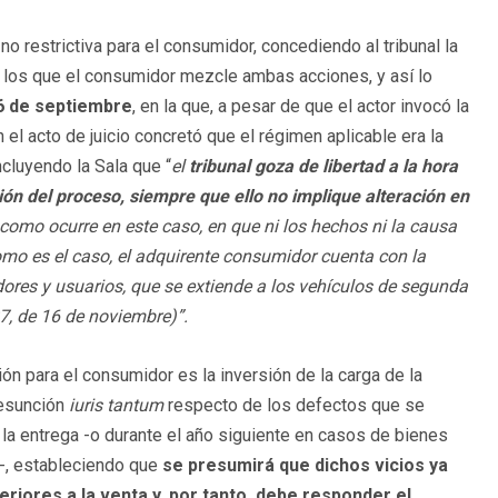
no restrictiva para el consumidor, concediendo al tribunal la
n los que el consumidor mezcle ambas acciones, y así lo
6 de septiembre
, en la que, a pesar de que el actor invocó la
 el acto de juicio concretó que el régimen aplicable era la
cluyendo la Sala que “
el
tribunal goza de libertad a la hora
ción del proceso, siempre que ello no implique alteración en
 como ocurre en este caso, en que ni los hechos ni la causa
como es el caso, el adquirente consumidor cuenta con la
dores y usuarios, que se extiende a los vehículos de segunda
7, de 16 de noviembre)”.
ón para el consumidor es la inversión de la carga de la
resunción
iuris tantum
respecto de los defectos que se
 la entrega -o durante el año siguiente en casos de bienes
-, estableciendo que
se presumirá que dichos vicios ya
eriores a la venta y, por tanto, debe responder el