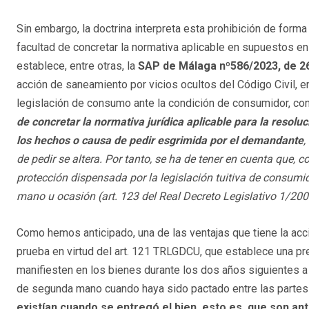
Sin embargo, la doctrina interpreta esta prohibición de forma 
facultad de concretar la normativa aplicable en supuestos e
establece, entre otras, la
SAP de Málaga nº586/2023, de 2
acción de saneamiento por vicios ocultos del Código Civil, en
legislación de consumo ante la condición de consumidor, con
de concretar la normativa jurídica aplicable para la resolu
los hechos o causa de pedir esgrimida por el demandante
,
de pedir se altera.
Por tanto, se ha de tener en cuenta que, 
protección dispensada por la legislación tuitiva de consumi
mano u ocasión (art. 123 del Real Decreto Legislativo 1/200
Como hemos anticipado, una de las ventajas que tiene la acci
prueba en virtud del art. 121 TRLGDCU, que establece una p
manifiesten en los bienes durante los dos años siguientes a
de segunda mano cuando haya sido pactado entre las partes
existían cuando se entregó el bien, esto es, que son ant