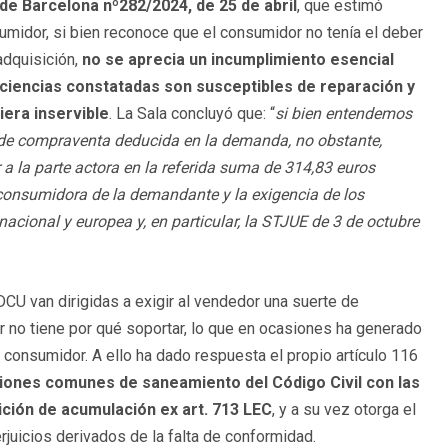
 de Barcelona nº282/2024, de 25 de abril
, que estimó
umidor, si bien reconoce que el consumidor no tenía el deber
adquisición,
no se aprecia un incumplimiento esencial
ficiencias constatadas son susceptibles de reparación y
iera inservible
. La Sala concluyó que: “
si bien entendemos
o de compraventa deducida en la demanda, no obstante,
la parte actora en la referida suma de 314,83 euros
consumidora de la demandante y la exigencia de los
acional y europea y, en particular, la STJUE de 3 de octubre
DCU van dirigidas a exigir al vendedor una suerte de
 no tiene por qué soportar, lo que en ocasiones ha generado
un consumidor. A ello ha dado respuesta el propio artículo 116
ciones comunes de saneamiento del Código Civil con las
ición de acumulación ex art. 713 LEC
, y a su vez otorga el
juicios derivados de la falta de conformidad.