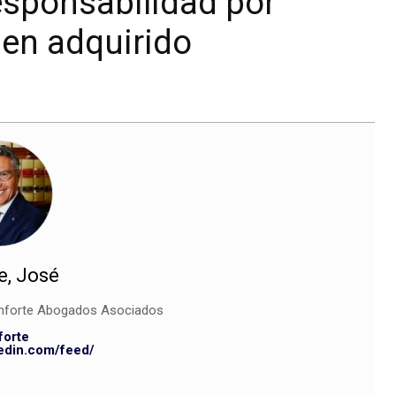
esponsabilidad por
ien adquirido
, José
nforte Abogados Asociados
orte
kedin.com/feed/