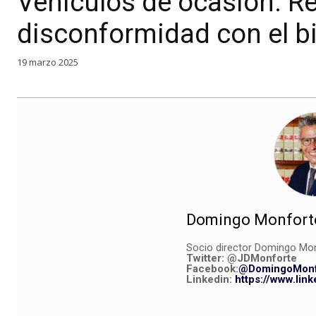
Vehículos de ocasión. R
disconformidad con el b
19 marzo 2025
Domingo Monforte
Socio director Domingo Mo
Twitter:
@JDMonforte
Facebook:
@DomingoMonf
Linkedin:
https://www.lin