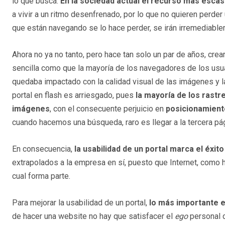
lo que busca.
En la sociedad actual el recurso más escas
a vivir a un ritmo desenfrenado, por lo que no quieren perder
que están navegando se lo hace perder, se irán irremediable
Ahora no ya no tanto, pero hace tan solo un par de años, crear
sencilla como que la mayoría de los navegadores de los usua
quedaba impactado con la calidad visual de las imágenes y la
portal en flash es arriesgado, pues
la mayoría de los rast
imágenes
, con el consecuente perjuicio en
posicionamient
cuando hacemos una búsqueda, raro es llegar a la tercera pág
En consecuencia,
la usabilidad de un portal marca el éxit
extrapolados a la empresa en sí, puesto que Internet, como h
cual forma parte.
Para mejorar la usabilidad de un portal,
lo más importante 
de hacer una website no hay que satisfacer el
ego
personal d