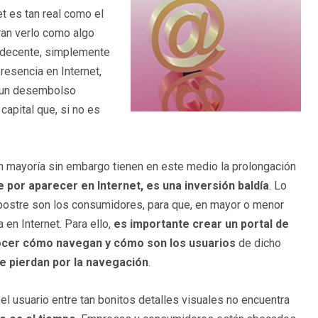
t es tan real como el
ran verlo como algo
s decente, simplemente
resencia en Internet,
e un desembolso
capital que, si no es
ran mayoría sin embargo tienen en este medio la prolongación
 por aparecer en Internet, es una inversión baldía
. Lo
la postre son los consumidores, para que, en mayor o menor
en Internet. Para ello,
es importante crear un portal de
cer cómo navegan y cómo son los usuarios
de dicho
e pierdan por la navegación
.
l usuario entre tan bonitos detalles visuales no encuentra