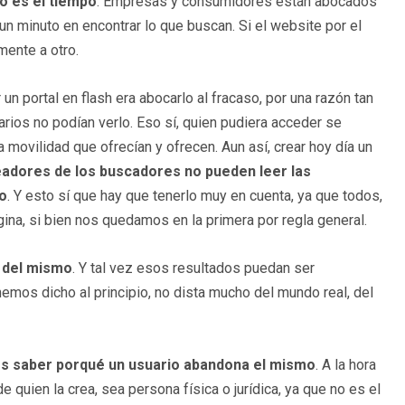
o es el tiempo
. Empresas y consumidores están abocados
 un minuto en encontrar lo que buscan. Si el website por el
mente a otro.
 un portal en flash era abocarlo al fracaso, por una razón tan
rios no podían verlo. Eso sí, quien pudiera acceder se
 movilidad que ofrecían y ofrecen. Aun así, crear hoy día un
readores de los buscadores no pueden leer las
o
. Y esto sí que hay que tenerlo muy en cuenta, ya que todos,
ina, si bien nos quedamos en la primera por regla general.
o del mismo
. Y tal vez esos resultados puedan ser
emos dicho al principio, no dista mucho del mundo real, del
es saber porqué un usuario abandona el mismo
. A la hora
e quien la crea, sea persona física o jurídica, ya que no es el