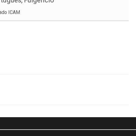
tugués, Fulgencio
gado ICAM