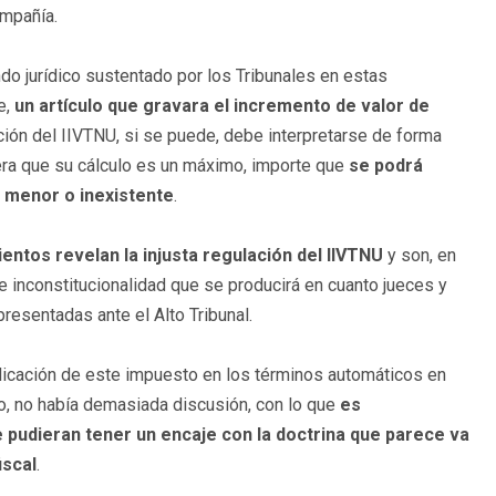
ompañía.
do jurídico sustentado por los Tribunales en estas
e,
un artículo que gravara el incremento de valor de
lación del IIVTNU, si se puede, debe interpretarse de forma
dera que su cálculo es un máximo, importe que
se podrá
o menor o inexistente
.
ntos revelan la injusta regulación del IIVTNU
y son, en
de inconstitucionalidad que se producirá en cuanto jueces y
presentadas ante el Alto Tribunal.
plicación de este impuesto en los términos automáticos en
o, no había demasiada discusión, con lo que
es
pudieran tener un encaje con la doctrina que parece va
iscal
.