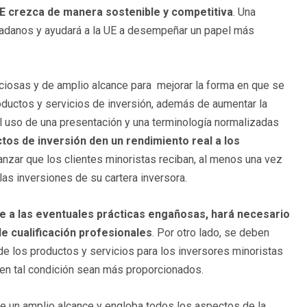
UE crezca de manera sostenible y competitiva
. Una
adanos y ayudará a la UE a desempeñar un papel más
ciosas y de amplio alcance para mejorar la forma en que se
roductos y servicios de inversión, además de aumentar la
el uso de una presentación y una terminología normalizadas
tos de inversión den un rendimiento real a los
ianzar que los clientes minoristas reciban, al menos una vez
las inversiones de su cartera inversora.
te a las eventuales prácticas engañosas, hará necesario
e cualificación profesionales
. Por otro lado, se deben
 de los productos y servicios para los inversores minoristas
 en tal condición sean más proporcionados.
e un amplio alcance y engloba todos los aspectos de la