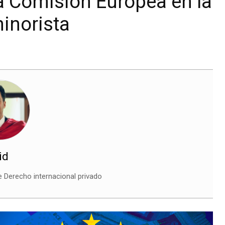
a Comisión Europea en la
minorista
id
 Derecho internacional privado