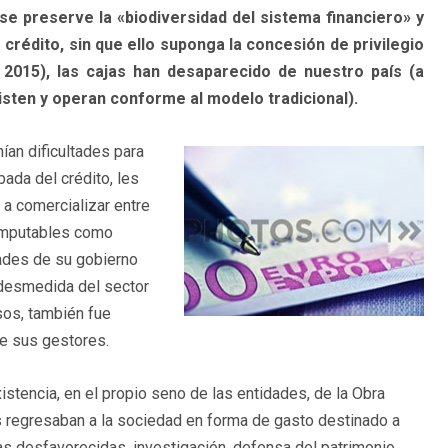
e preserve la «biodiversidad del sistema financiero» y
crédito, sin que ello suponga la concesión de privilegio
2015), las cajas han desaparecido de nuestro país (a
sten y operan conforme al modelo tradicional).
nían dificultades para
bada del crédito, les
 a comercializar entre
computables como
dades de su gobierno
a desmedida del sector
sos, también fue
de sus gestores.
xistencia, en el propio seno de las entidades, de la Obra
 regresaban a la sociedad en forma de gasto destinado a
nas desfavorecidas, investigación, defensa del patrimonio